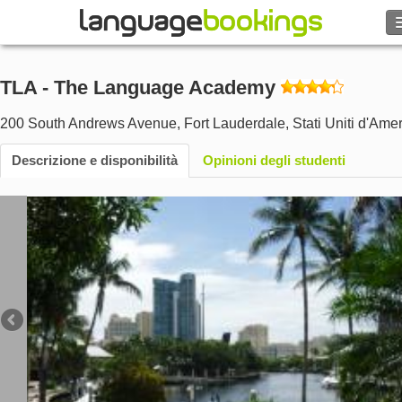
Cerca
TLA - The Language Academy
Contattaci
200 South Andrews Avenue
,
Fort Lauderdale
,
Stati Uniti d'Ame
SFOGLIARE
Descrizione e disponibilità
Opinioni degli studenti
Entra
Aiuto
Valuta
€
Lingua