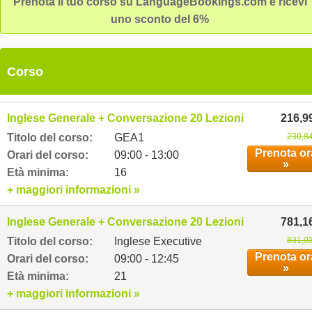
Prenota il tuo corso su LanguageBookings.com e ricevi
uno sconto del 6%
Corso
Inglese Generale + Conversazione 20 Lezioni settimanali
216,9
Titolo del corso:
GEA1
230,84
Prenota or
Orari del corso:
09:00 - 13:00
»
Età minima:
16
+ maggiori informazioni »
Inglese Generale + Conversazione 20 Lezioni settimanali
781,1
Titolo del corso:
Inglese Executive
831,03
Prenota or
Orari del corso:
09:00 - 12:45
»
Età minima:
21
+ maggiori informazioni »