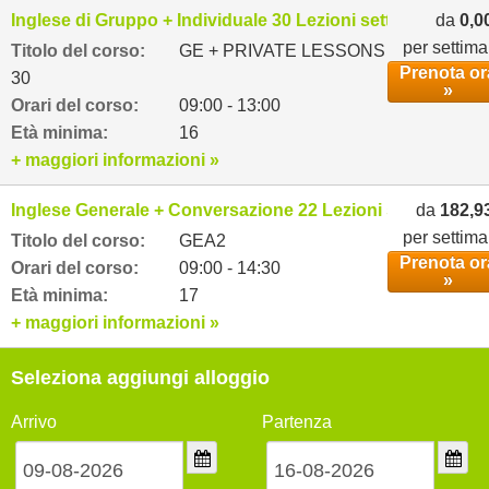
Inglese di Gruppo + Individuale 30 Lezioni settimanali
da
0,0
per settim
Titolo del corso:
GE + PRIVATE LESSONS
Prenota or
30
»
Orari del corso:
09:00 - 13:00
Età minima:
16
+ maggiori informazioni »
Inglese Generale + Conversazione 22 Lezioni settimanali
da
182,9
per settim
Titolo del corso:
GEA2
Prenota or
Orari del corso:
09:00 - 14:30
»
Età minima:
17
+ maggiori informazioni »
Seleziona aggiungi alloggio
Arrivo
Partenza