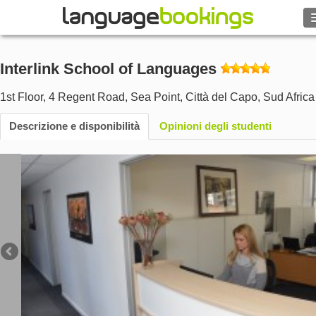
Cerca
Interlink School of Languages
Contattaci
1st Floor, 4 Regent Road, Sea Point
,
Città del Capo
,
Sud Africa
SFOGLIARE
Descrizione e disponibilità
Opinioni degli studenti
Entra
Aiuto
Valuta
€
Lingua