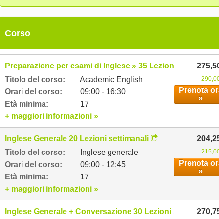
Corso
Preparazione per esami di Inglese » 35 Lezioni settimanali
275,5
Titolo del corso:
Academic English
290,00
Prenota or
Orari del corso:
09:00 - 16:30
»
Età minima:
17
+ maggiori informazioni »
Inglese Generale 20 Lezioni settimanali
204,2
Titolo del corso:
Inglese generale
215,00
Prenota or
Orari del corso:
09:00 - 12:45
»
Età minima:
17
+ maggiori informazioni »
Inglese Generale + Conversazione 30 Lezioni settimanali
270,7