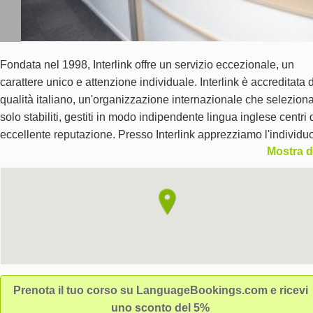
Fondata nel 1998, Interlink offre un servizio eccezionale, un
carattere unico e attenzione individuale. Interlink è accreditata d
qualità italiano, un'organizzazione internazionale che selezion
solo stabiliti, gestiti in modo indipendente lingua inglese centri 
eccellente reputazione. Presso Interlink apprezziamo l'individuo
Mostra d
capiamo che imparare una lingua è il futuro di un investimento
importante in una persona e il nostro approccio individuale forn
supporto e attenzione personale.
Prenota il tuo corso su LanguageBookings.com e ricevi
uno sconto del 5%