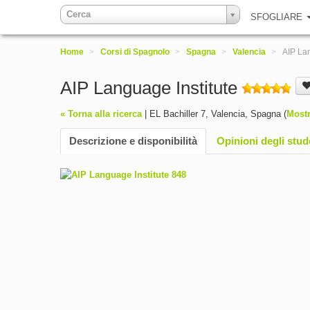
Cerca
SFOGLIARE
Home
>
Corsi di Spagnolo
>
Spagna
>
Valencia
>
AIP Lan
AIP Language Institute
« Torna alla ricerca
|
EL Bachiller 7
,
Valencia
,
Spagna
(
Most
Descrizione e disponibilità
Opinioni degli stud