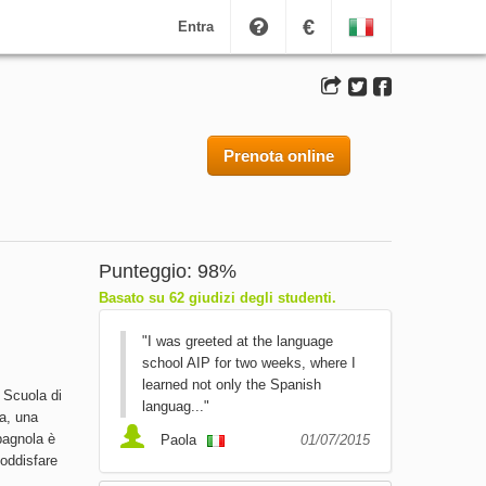
€
Entra
Prenota online
Punteggio: 98%
Basato su 62 giudizi degli studenti.
"I was greeted at the language
school AIP for two weeks, where I
learned not only the Spanish
 Scuola di
languag..."
ia, una
spagnola è
Paola
01/07/2015
soddisfare