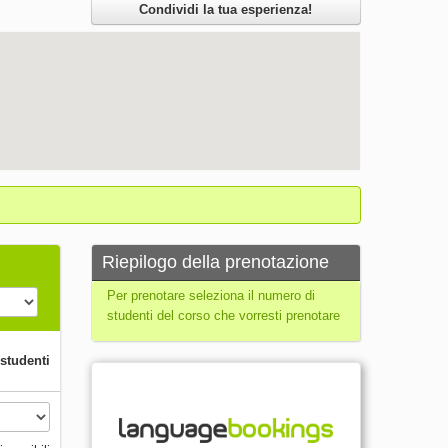
Condividi la tua esperienza!
Riepilogo della prenotazione
Per prenotare seleziona il numero di
studenti del corso che vorresti prenotare
 studenti