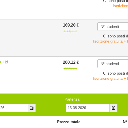
Ci sono posti d
Iscrizion
169,20 €
180,00 €
Ci sono posti d
Iscrizione gratuita +
280,12 €
ali
298,00 €
Ci sono posti d
Iscrizione gratuita +
Partenza
Prezzo totale
Nº