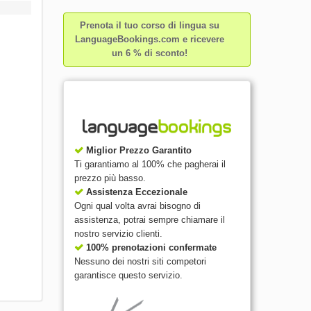
Prenota il tuo corso di lingua su
LanguageBookings.com e ricevere
un 6 % di sconto!
Miglior Prezzo Garantito
Ti garantiamo al 100% che pagherai il
prezzo più basso.
Assistenza Eccezionale
Ogni qual volta avrai bisogno di
assistenza, potrai sempre chiamare il
nostro servizio clienti.
100% prenotazioni confermate
Nessuno dei nostri siti competori
garantisce questo servizio.