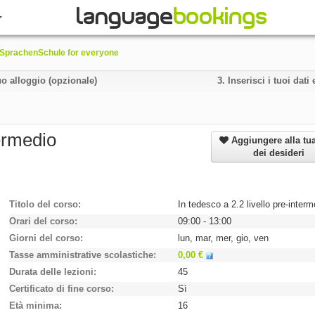
SprachenSchule for everyone
uo alloggio (opzionale)
3.
Inserisci i tuoi dat
termedio
Aggiungere alla tua
dei desideri
Titolo del corso
In tedesco a 2.2 livello pre-interm
Orari del corso
09:00 - 13:00
Giorni del corso
lun, mar, mer, gio, ven
Tasse amministrative scolastiche
0,00 €
Durata delle lezioni
45
Certificato di fine corso
Sì
Età minima
16