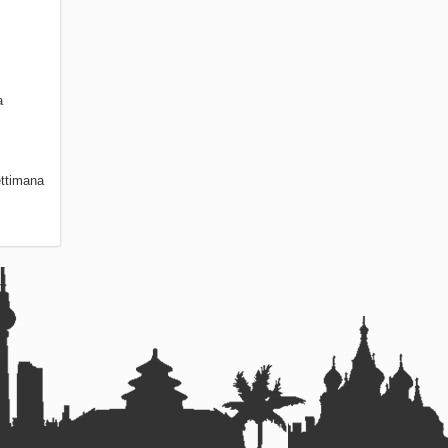
a
ettimana