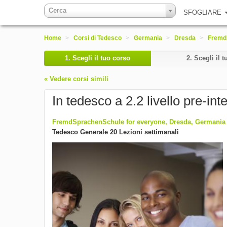
Cerca
SFOGLIARE
Home
>
Corsi di Tedesco
>
Germania
>
Dresda
>
Fremd
1.
Scegli il tuo corso
2.
Scegli il t
« Vedere corsi simili
In tedesco a 2.2 livello pre-in
FremdSprachenSchule for everyone, Dresda, Germania
Tedesco Generale 20 Lezioni settimanali