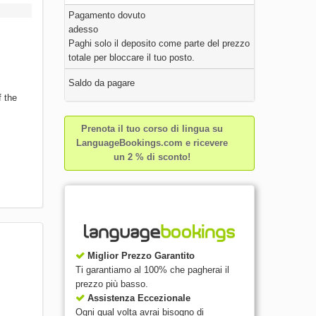
Pagamento dovuto
adesso
Paghi solo il deposito come parte del prezzo
totale per bloccare il tuo posto.
Saldo da pagare
f the
Prenota il tuo corso di lingua su
LanguageBookings.com e ricevere
un 2 % di sconto!
Miglior Prezzo Garantito
Ti garantiamo al 100% che pagherai il
prezzo più basso.
Assistenza Eccezionale
Ogni qual volta avrai bisogno di