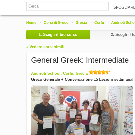
SFOGLIAR
Home
>
Corsi di Greco
>
Grecia
>
Corfu
>
Andrioti Scho
1.
Scegli il tuo corso
2.
Scegli il t
« Vedere corsi simili
General Greek: Intermediate
Andrioti School, Corfu, Grecia
Greco Generale + Conversazione 15 Lezioni settimanali