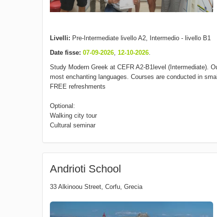
Livelli:
Pre-Intermediate livello A2, Intermedio - livello B1
Date fisse:
07-09-2026
,
12-10-2026
.
Study Modern Greek at CEFR A2-B1level (Intermediate). Our 
most enchanting languages. Courses are conducted in small 
FREE refreshments
Optional:
Walking city tour
Cultural seminar
Andrioti School
33 Alkinoou Street
,
Corfu
,
Grecia