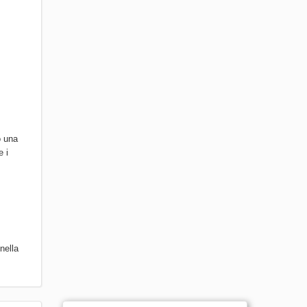
o una
e i
nella