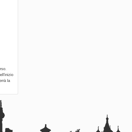
rso.
l'inizio
errà la