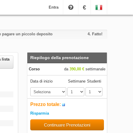
€
Entra
i e pagare un piccolo deposito
4.
Fatto!
Riepilogo della prenotazione
 lista
Corso
da
390,00 €
settimanale
Data di inizio
Settimane
Studenti
Prezzo totale:
Risparmia
Continuare Prenotazioni