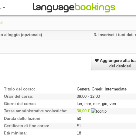
E
ol
uo alloggio (opzionale)
3.
Inserisci i tuoi dat
Aggiungere alla tua
dei desideri
Titolo del corso
General Greek: Intermediate
Orari del corso
09:00 - 12:00
Giorni del corso
lun, mar, mer, gio, ven
Tasse amministrative scolastiche
30,00 €
Durata delle lezioni
50
Certificato di fine corso
Sì
Età minima
18