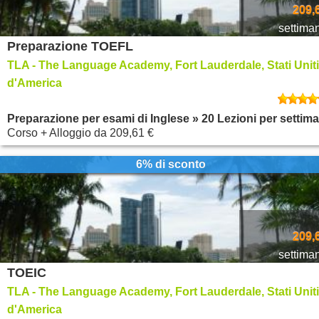
209,
settima
Preparazione TOEFL
TLA - The Language Academy, Fort Lauderdale, Stati Uniti
d'America
Preparazione per esami di Inglese » 20 Lezioni per settim
Corso + Alloggio
da
209,61 €
6% di sconto
209,
settima
TOEIC
TLA - The Language Academy, Fort Lauderdale, Stati Uniti
d'America