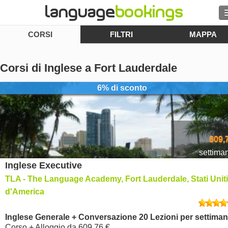
CORSI
FILTRI
MAPPA
Cerca
Contattaci
Corsi di Inglese a Fort Lauderdale
SFOGLIARE
6% di sconto
Entra
Aiuto
609,
settima
Inglese Executive
Valuta
€
TLA - The Language Academy, Fort Lauderdale, Stati Uniti
Lingua
d'America
Inglese Generale + Conversazione 20 Lezioni per settima
Corso + Alloggio
da
609,76 €