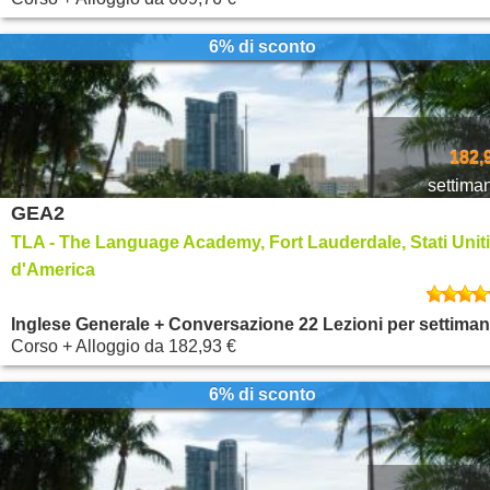
6% di sconto
182,
settima
GEA2
TLA - The Language Academy, Fort Lauderdale, Stati Uniti
d'America
Inglese Generale + Conversazione 22 Lezioni per settima
Corso + Alloggio
da
182,93 €
6% di sconto