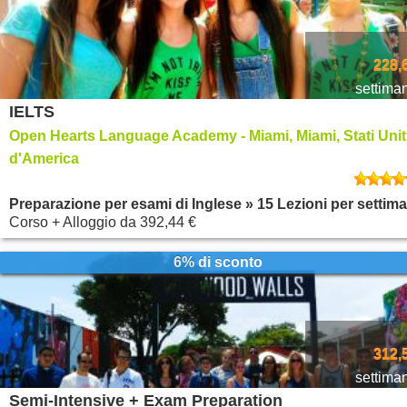
228,
settima
IELTS
Open Hearts Language Academy - Miami, Miami, Stati Unit
d'America
Preparazione per esami di Inglese » 15 Lezioni per settim
Corso + Alloggio
da
392,44 €
6% di sconto
312,
settima
Semi-Intensive + Exam Preparation