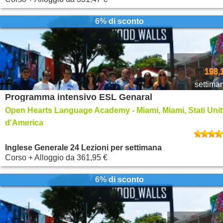
6% di sconto
198,
settima
Programma intensivo ESL Genaral
Open Hearts Language Academy - Miami, Miami, Stati Unit
d'America
Inglese Generale 24 Lezioni per settimana
Corso + Alloggio
da
361,95 €
6% di sconto