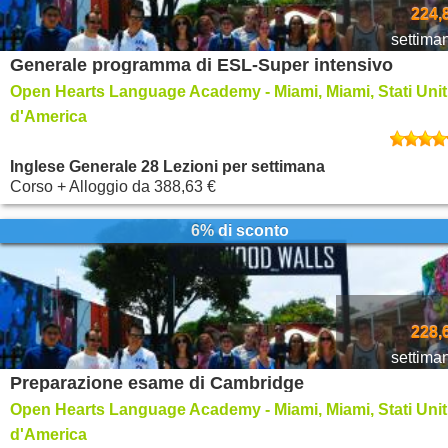
224,
settima
Generale programma di ESL-Super intensivo
Open Hearts Language Academy - Miami, Miami, Stati Unit
d'America
Inglese Generale 28 Lezioni per settimana
Corso + Alloggio
da
388,63 €
6% di sconto
228,
settima
Preparazione esame di Cambridge
Open Hearts Language Academy - Miami, Miami, Stati Unit
d'America