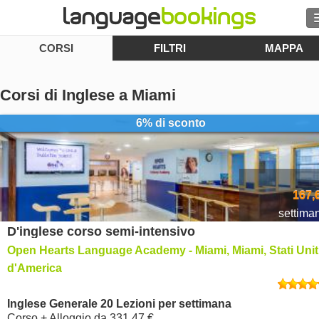
CORSI
FILTRI
MAPPA
Cerca
Contattaci
Corsi di Inglese a Miami
SFOGLIARE
6% di sconto
Entra
Aiuto
167,
settima
D'inglese corso semi-intensivo
Valuta
€
Open Hearts Language Academy - Miami, Miami, Stati Unit
Lingua
d'America
Inglese Generale 20 Lezioni per settimana
Corso + Alloggio
da
331,47 €