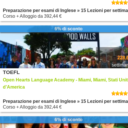
Preparazione per esami di Inglese » 15 Lezioni per settim
Corso + Alloggio
da
392,44 €
6% di sconto
228,
settima
TOEFL
Open Hearts Language Academy - Miami, Miami, Stati Unit
d'America
Preparazione per esami di Inglese » 15 Lezioni per settim
Corso + Alloggio
da
392,44 €
6% di sconto