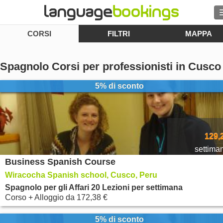
CORSI
FILTRI
MAPPA
Contattaci
Spagnolo Corsi per professionisti in Cusco
5% di sconto
SFOGLIARE
Entra
129,
Aiuto
settima
Business Spanish Course
Valuta
€
Wiracocha Spanish school, Cusco, Peru
Spagnolo per gli Affari 20 Lezioni per settimana
Lingua
Corso + Alloggio
da
172,38 €
5% di sconto