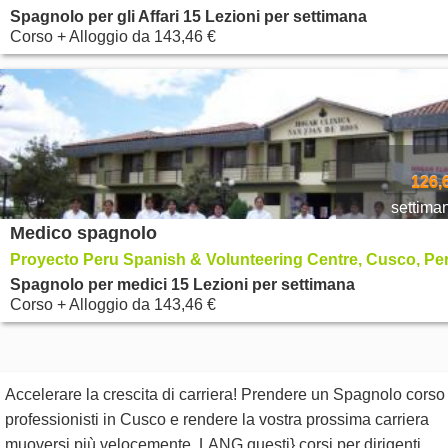
Spagnolo per gli Affari 15 Lezioni per settimana
Corso + Alloggio
da
143,46 €
126,
settima
Medico spagnolo
Proyecto Peru Spanish & Volunteering Centre, Cusco, Pe
Spagnolo per medici 15 Lezioni per settimana
Corso + Alloggio
da
143,46 €
Accelerare la crescita di carriera! Prendere un Spagnolo corso
professionisti in Cusco e rendere la vostra prossima carriera
muoversi più velocemente. LANG questi} corsi per dirigenti,