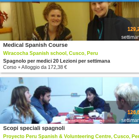
129,
settima
Medical Spanish Course
Wiracocha Spanish school, Cusco, Peru
Spagnolo per medici 20 Lezioni per settimana
Corso + Alloggio
da
172,38 €
126,
settima
Scopi speciali spagnoli
Proyecto Peru Spanish & Volunteering Centre, Cusco, Pe