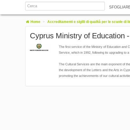
SFOGLIAR
Home
>
Accreditamenti e sigilli di qualità per le scuole di l
Cyprus Ministry of Education -
The first service of the Ministry of Education and 
Service, which in 1992, following its upgrading t
The Cultural Services are the main exponent of the 
the development of the Letters and the Arts in Cypru
promoting the achievements of our cultural activiti