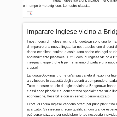
lingua inglese isola di Barbados, nei Carai
e il tempo è meraviglioso. Le nostre classi...
Imparare Inglese vicino a Bri
I nostri corsi di Inglese vicino a Bridgetown sono una forma
di imparare una nuova lingua. La nostra selezione di corsi d
danno eccellenti risultati e assicurano anche che ogni stud
apprendimento piacevole. Tutti i corsi di Inglese vicino a B
insegnanti esperti che ti permetteranno di parlare una nuova 
classe!
LanguageBookings ti offre un'ampia varietà di lezioni di Ing
a sviluppare le capacità degli studenti a comprendere, parlar
Tutte le nostre scuole di Inglese vicino a Bridgetown hanno i
classi sono piccole e si concentrano specialmente sulla lin
economiche, flessibili e con un servizio personalizzato.
I corsi di lingua Inglese vengono offerti per principianti fino 
avanzato. Gli insegnanti sono qualificati con grande esperie
può personalizzare per soddisfare le tue necessità individual