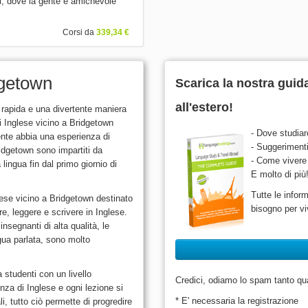
bi, dove la gente è amichevole
Corsi da
339,34 €
dgetown
Scarica la nostra guid
all'estero!
 rapida e una divertente maniera
i Inglese vicino a Bridgetown
- Dove studiar
ente abbia una esperienza di
- Suggerimenti 
ridgetown sono impartiti da
- Come vivere 
lingua fin dal primo giornio di
E molto di più
Tutte le infor
lese vicino a Bridgetown destinato
bisogno per viv
e, leggere e scrivere in Inglese.
nsegnanti di alta qualità, le
gua parlata, sono molto
a studenti con un livello
Credici, odiamo lo spam tanto quan
nza di Inglese e ogni lezione si
* E' necessaria la registrazione
i, tutto ciò permette di progredire