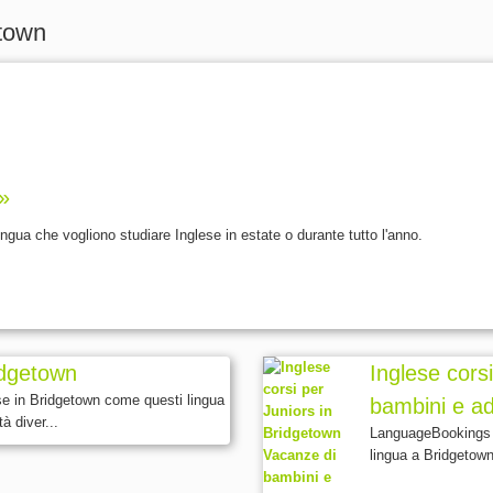
etown
 »
i lingua che vogliono studiare Inglese in estate o durante tutto l'anno.
ridgetown
Inglese cors
se in Bridgetown come questi lingua
bambini e ad
à diver...
LanguageBookings of
lingua a Bridgetown 