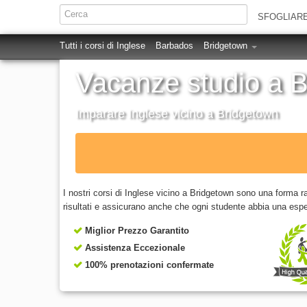
SFOGLIAR
Tutti i corsi di Inglese
Barbados
Bridgetown
Vacanze studio a 
Imparare Inglese vicino a Bridgetown
I nostri corsi di Inglese vicino a Bridgetown sono una forma r
risultati e assicurano anche che ogni studente abbia una esper
Miglior Prezzo Garantito
Assistenza Eccezionale
100% prenotazioni confermate