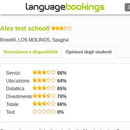
Cerca
Alex test schooll
Contattaci
Rosellò
,
LOS MOLINOS
,
Spagna
SFOGLIARE
Descrizione e disponibilità
Opinioni degli studenti
Entra
Servizi
66%
Aiuto
Ubicazione
64%
Didattica
65%
Valuta
€
Divertimento
70%
Totale
66%
Lingua
Text
0%