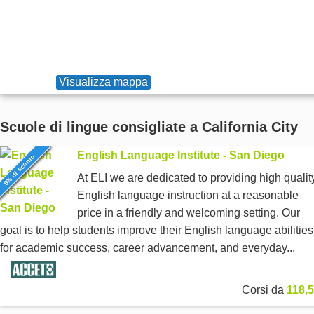
Visualizza mappa
Scuole di lingue consigliate a California City
English Language Institute - San Diego
5% di sconto
At ELI we are dedicated to providing high qualit
English language instruction at a reasonable
price in a friendly and welcoming setting. Our
goal is to help students improve their English language abilities
for academic success, career advancement, and everyday...
Corsi da
118,5