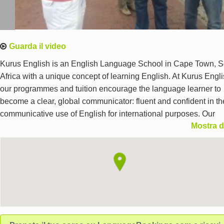
Guarda il video
Kurus English is an English Language School in Cape Town, S
Africa with a unique concept of learning English. At Kurus Engl
our programmes and tuition encourage the language learner to
become a clear, global communicator: fluent and confident in th
communicative use of English for international purposes. Our
Mostra d
significant distinction from other schools, is that in addition to th
General English lessons in the morning we offer practical, teach
guided Language Excursions in the afternoon which give you t
chance to meet the people of Cape Town and practice your Eng
authentically in a real-life context. These outdoor Language
Excursions replace indoor communication classes.