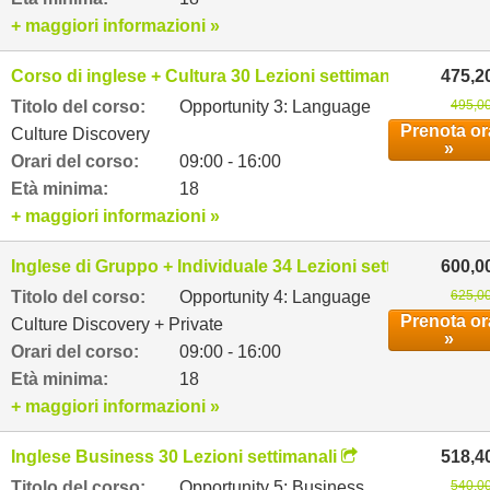
+ maggiori informazioni »
Corso di inglese + Cultura 30 Lezioni settimanali
475,2
Titolo del corso:
Opportunity 3: Language
495,00
Prenota or
Culture Discovery
»
Orari del corso:
09:00 - 16:00
Età minima:
18
+ maggiori informazioni »
Inglese di Gruppo + Individuale 34 Lezioni settimanali
600,0
Titolo del corso:
Opportunity 4: Language
625,00
Prenota or
Culture Discovery + Private
»
Orari del corso:
09:00 - 16:00
Età minima:
18
+ maggiori informazioni »
Inglese Business 30 Lezioni settimanali
518,4
Titolo del corso:
Opportunity 5: Business
540,00