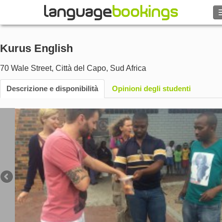
Cerca
Kurus English
Contattaci
70 Wale Street
,
Città del Capo
,
Sud Africa
SFOGLIARE
Descrizione e disponibilità
Opinioni degli studenti
Entra
Aiuto
Valuta
€
Lingua