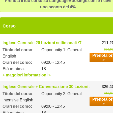
Prenota il tuo corso su LanguageBookings.com e ricevi
uno sconto del 4%
Corso
Inglese Generale 20 Lezioni settimanali
211,2
Titolo del corso:
Opportunity 1: General
220,00
Prenota or
English
»
Orari del corso:
09:00 - 12:45
Età minima:
18
+ maggiori informazioni »
Inglese Generale + Conversazione 30 Lezioni settimanali
326,4
Titolo del corso:
Opportunity 2: General
340,00
Prenota or
Intensive English
»
Orari del corso:
09:00 - 12:45
Età minima:
18