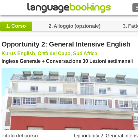
Cerca
1.
Corso
2.
Alloggio (opzionale)
3.
Fatt
Contattaci
Opportunity 2: General Intensive English
SFOGLIARE
Kurus English, Città del Capo, Sud Africa
Inglese Generale + Conversazione 30 Lezioni settimanali
Entra
Aiuto
Valuta
€
Lingua
Titolo del corso