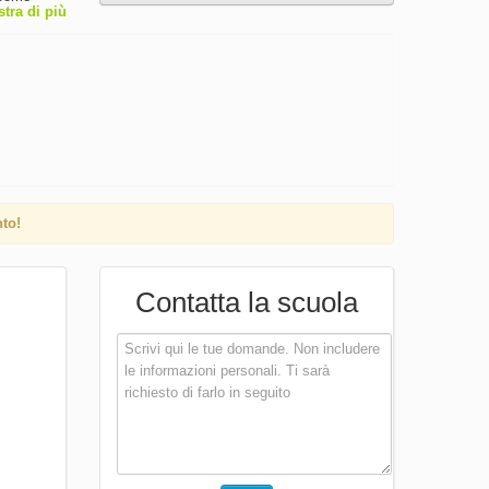
tra di più
lgono in
ipiante
 un
orno, per
to!
Contatta la scuola