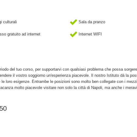
 culturali
Sala da pranzo
so gratuito ad internet
Internet WIFI
l periodo del tuo corso, per supportarvi con qualsiasi problema che possa sorger
rendere il vostro soggiorno un'esperienza piacevole. Il nostro Istituto dà la poss
' e le loro esigenze. Entrambe le posizioni sono molto ben collegate con i mezz
vacanza molto piacevole visitare non solo la città di Napoli, ma anche i meravi
150