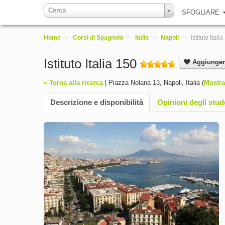
Cerca
SFOGLIARE
Home
>
Corsi di Spagnolo
>
Italia
>
Napoli
>
Istituto Itali
Istituto Italia 150
Aggiungere 
« Torna alla ricerca
|
Piazza Nolana 13
,
Napoli
,
Italia
(
Mostr
Descrizione e disponibilità
Opinioni degli stud