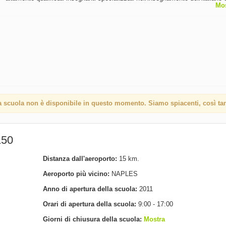
Mos
lingua straniera. I nostri corsi possono essere standard o intensivo e si svo
gruppo o individualmente per tutti i livelli di competenza linguistica, da princ
(A1) di padronanza (C2). Utilizziamo un metodo di insegnamento basato su
approccio comunicativo che consente l'apprendimento efficace: dal primo gi
tutti i livelli, l'unica lingua parlata in classe è l'italiano.
 scuola non è disponibile in questo momento. Siamo spiacenti, così tan
150
Distanza dall'aeroporto:
15 km.
Aeroporto più vicino:
NAPLES
Anno di apertura della scuola:
2011
Orari di apertura della scuola:
9:00 - 17:00
Giorni di chiusura della scuola:
Mostra