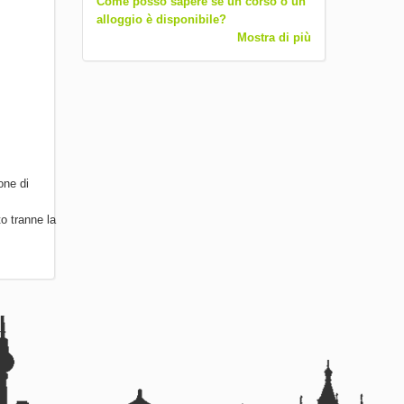
Come posso sapere se un corso o un
alloggio è disponibile?
Mostra di più
one di
to tranne la