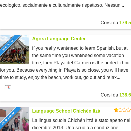
ecologico, socialmente e culturalmente rispettoso. Nessun...
Corsi da
179,5
Agora Language Center
4% di sconto
if you really want/need to learn Spanish, but at
the same time you want/need some vacation
time, then Playa del Carmen is the perfect choi
for you. Because everything in Playa is so close, you will have
time to study, enjoy the beach, work out, go out and relax...
Corsi da
138,6
Language School Chichén Itzá
4% di sconto
La lingua scuola Chichén itzá è stato aperto nel
dicembre 2013. Una scuola a conduzione