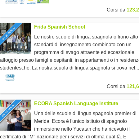
Corsi da
123,2
Frida Spanish School
5% di sconto
Le nostre scuole di lingua spagnola offrono alto
standard di insegnamento combinato con un
programma di svago attraente ed eccezionale
alloggio presso famiglie ospitanti, in appartamenti o in residen
studentesche. La nostra scuola di lingua spagnola si trova nel...
Corsi da
121,6
ECORA Spanish Language Institute
3% di sconto
Una delle scuole di lingua spagnola premier di
Merida. Ecora è l'unico istituto di spagnolo
immersione nello Yucatan che ha ricevuto il
certificato di "M" nazionale per i servizi di ottima qualità. È