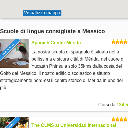
Visualizza mappa
Scuole di lingue consigliate a Messico
Spanish Center Merida
5% di sconto
La nostra scuola di spagnolo è situato nella
bellissima e sicura città di Mérida, nel cuore di
Yucatán Pninsula solo 35kms dalla costa del
Golfo del Messico. Il nostro edificio scolastico è situato
strategicamente nord-est il centro storico di Merida in uno dei
più...
Corsi da
134,5
The CLMS at Universidad Internacional