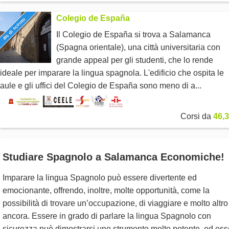
Colegio de España
4% di sconto
Il Colegio de España si trova a Salamanca
(Spagna orientale), una città universitaria con
grande appeal per gli studenti, che lo rende
ideale per imparare la lingua spagnola. L'edificio che ospita le
aule e gli uffici del Colegio de España sono meno di a...
Corsi da
46,3
Studiare Spagnolo a Salamanca Economiche!
Imparare la lingua Spagnolo può essere divertente ed
emocionante, offrendo, inoltre, molte opportunità, come la
possibilità di trovare un’occupazione, di viaggiare e molto altro
ancora. Essere in grado di parlare la lingua Spagnolo con
sicurezza può dimostrarsi uno strumento molto potente, ed ess