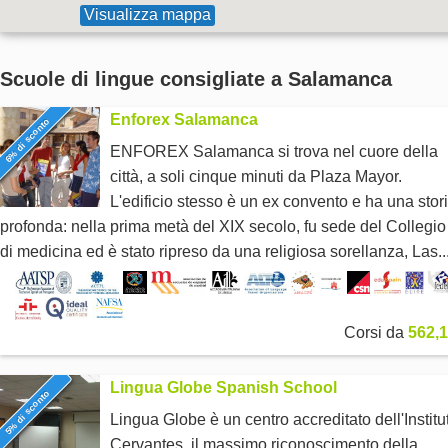
Visualizza mappa
Scuole di lingue consigliate a Salamanca
Enforex Salamanca
6% di sconto
ENFOREX Salamanca si trova nel cuore della
città, a soli cinque minuti da Plaza Mayor.
L'edificio stesso è un ex convento e ha una stor
profonda: nella prima metà del XIX secolo, fu sede del Collegio
di medicina ed è stato ripreso da una religiosa sorellanza, Las..
Corsi da
562,1
Lingua Globe Spanish School
5% di sconto
Lingua Globe è un centro accreditato dell'Institu
Cervantes, il massimo riconoscimento della