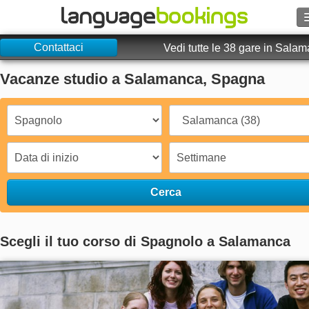
Contattaci
Cerca
Vedi tutte le 38 gare in Sala
Vacanze studio a Salamanca, Spagna
Contattaci
SFOGLIARE
Entra
Aiuto
Cerca
Valuta
€
Scegli il tuo corso di Spagnolo a Salamanca
Lingua