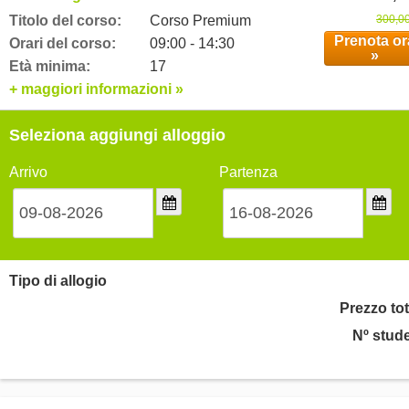
Titolo del corso:
Corso Premium
300,00
Prenota or
Orari del corso:
09:00 - 14:30
»
Età minima:
17
+ maggiori informazioni »
Seleziona aggiungi alloggio
Arrivo
Partenza
Tipo di allogio
Prezzo tot
Nº stude