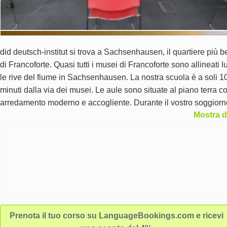
did deutsch-institut si trova a Sachsenhausen, il quartiere più b
di Francoforte. Quasi tutti i musei di Francoforte sono allineati 
le rive del fiume in Sachsenhausen. La nostra scuola è a soli 1
minuti dalla via dei musei. Le aule sono situate al piano terra c
arredamento moderno e accogliente. Durante il vostro soggiorn
Mostra d
presso il did deutsch-institut Francoforte l'apprendimento vi ver
naturale.
Prenota il tuo corso su LanguageBookings.com e ricevi