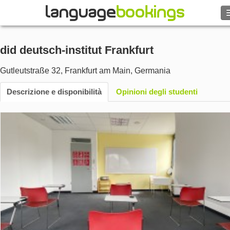
did deutsch-institut Frankfurt
Contattaci
Gutleutstraße 32
,
Frankfurt am Main
,
Germania
Descrizione e disponibilità
SFOGLIARE
Opinioni degli studenti
Entra
Aiuto
Valuta
€
Lingua