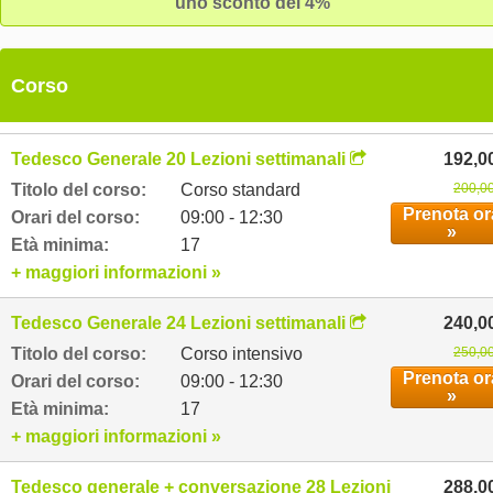
uno sconto del 4%
Corso
Tedesco Generale 20 Lezioni settimanali
192,0
Titolo del corso:
Corso standard
200,00
Prenota or
Orari del corso:
09:00 - 12:30
»
Età minima:
17
+ maggiori informazioni »
Tedesco Generale 24 Lezioni settimanali
240,0
Titolo del corso:
Corso intensivo
250,00
Prenota or
Orari del corso:
09:00 - 12:30
»
Età minima:
17
+ maggiori informazioni »
Tedesco generale + conversazione 28 Lezioni settimanali
288,0