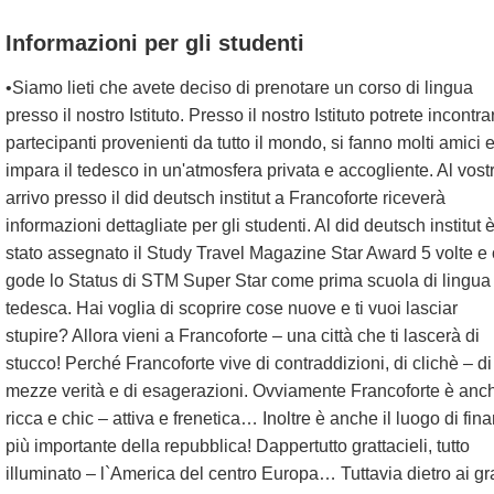
Informazioni per gli studenti
•Siamo lieti che avete deciso di prenotare un corso di lingua
presso il nostro Istituto. Presso il nostro Istituto potrete incontra
partecipanti provenienti da tutto il mondo, si fanno molti amici e
impara il tedesco in un'atmosfera privata e accogliente. Al vost
arrivo presso il did deutsch institut a Francoforte riceverà
informazioni dettagliate per gli studenti. Al did deutsch institut 
stato assegnato il Study Travel Magazine Star Award 5 volte e 
gode lo Status di STM Super Star come prima scuola di lingua
tedesca. Hai voglia di scoprire cose nuove e ti vuoi lasciar
stupire? Allora vieni a Francoforte – una città che ti lascerà di
stucco! Perché Francoforte vive di contraddizioni, di clichè – di
mezze verità e di esagerazioni. Ovviamente Francoforte è anc
ricca e chic – attiva e frenetica… Inoltre è anche il luogo di fin
più importante della repubblica! Dappertutto grattacieli, tutto
illuminato – l`America del centro Europa… Tuttavia dietro ai gr