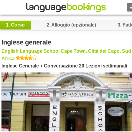
1.
Corso
2.
Alloggio (opzionale)
3.
Fatt
Contattaci
Inglese generale
English Language School Cape Town, Città del Capo, Sud
SFOGLIARE
Africa
Inglese Generale + Conversazione 20 Lezioni settimanali
Entra
Aiuto
Valuta
€
Lingua