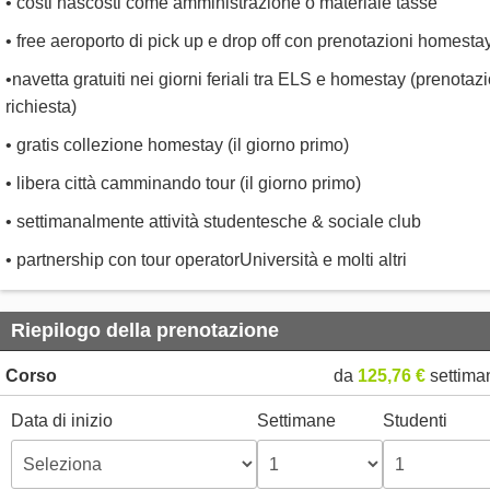
• costi nascosti come amministrazione o materiale tasse
• free aeroporto di pick up e drop off con prenotazioni homesta
•navetta gratuiti nei giorni feriali tra ELS e homestay (prenotaz
richiesta)
• gratis collezione homestay (il giorno primo)
• libera città camminando tour (il giorno primo)
• settimanalmente attività studentesche & sociale club
• partnership con tour operatorUniversità e molti altri
Riepilogo della prenotazione
Corso
da
125,76 €
settima
Data di inizio
Settimane
Studenti