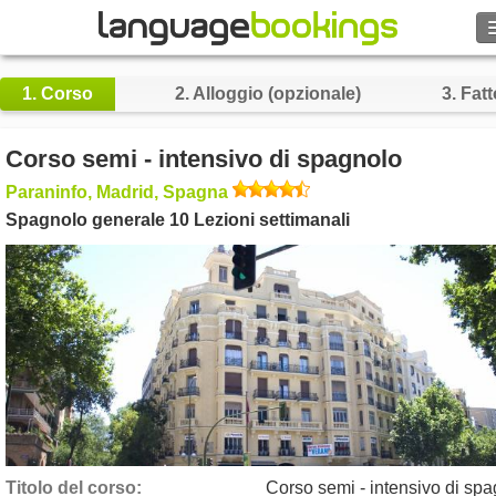
1.
Corso
2.
Alloggio (opzionale)
3.
Fatt
Contattaci
Corso semi - intensivo di spagnolo
Paraninfo, Madrid, Spagna
SFOGLIARE
Spagnolo generale 10 Lezioni settimanali
Entra
Aiuto
Valuta
€
Lingua
Titolo del corso