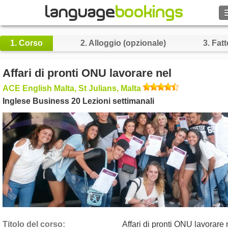
Cerca
1.
Corso
2.
Alloggio (opzionale)
3.
Fatt
Contattaci
Affari di pronti ONU lavorare nel
SFOGLIARE
ACE English Malta, St Julians, Malta
Inglese Business 20 Lezioni settimanali
Entra
Aiuto
Valuta
€
Lingua
Titolo del corso
Affari di pronti ONU lavorare 