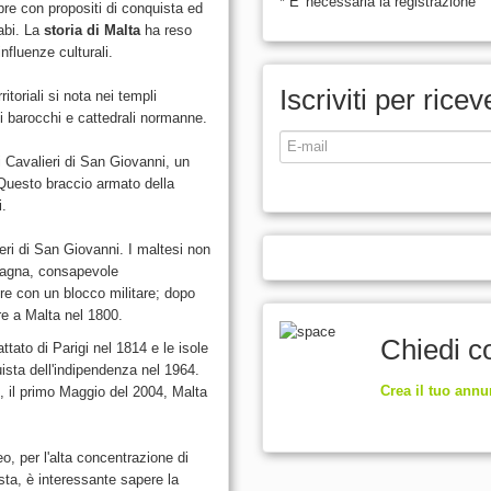
* E' necessaria la registrazione
e con propositi di conquista ed
rabi. La
storia di Malta
ha reso
influenze culturali.
Iscriviti per rice
ritoriali si nota nei templi
zzi barocchi e cattedrali normanne.
ai Cavalieri di San Giovanni, un
 Questo braccio armato della
i.
eri di San Giovanni. I maltesi non
tagna, consapevole
ire con un blocco militare; dopo
ere a Malta nel 1800.
Chiedi co
attato di Parigi nel 1814 e le isole
uista dell'indipendenza nel 1964.
Crea il tuo annu
 il primo Maggio del 2004, Malta
o, per l'alta concentrazione di
ista, è interessante sapere la