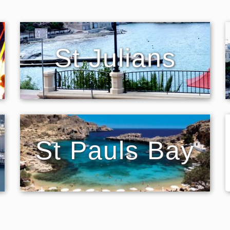
St Julians
St Pauls Bay