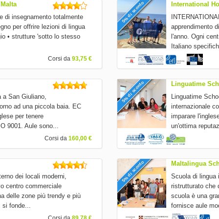
5% di sconto
 Malta
International H
te di insegnamento totalmente
INTERNATIONAL H
no per offrire lezioni di lingua
apprendimento dif
gio • strutture 'sotto lo stesso
l'anno. Ogni cent
Italiano specific
Corsi da
93,75 €
5% di sconto
Linguatime Sch
a a San Giuliano,
Linguatime Schoo
ntorno ad una piccola baia. EC
internazionale co
glese per tenere
imparare l'ingle
ISO 9001. Aule sono...
un'ottima reputazi
Corsi da
160,00 €
5% di sconto
Maltalingua Sch
terno dei locali moderni,
Scuola di lingua 
ivo centro commerciale
ristrutturato che
na delle zone più trendy e più
scuola è una gran
 si fonde...
fornisce aule mod
Corsi da
89,78 €