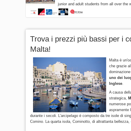
junior and adult students from all over the w
Trova i prezzi più bassi per i c
Malta!
Malta è un'o
che grazie al
dominazione 
uno dei luo
Inglese
.
A causa dell
strategica,
M
numerose po
aspramente l
durante i secoli. L'arcipelago è composto da tre isole di si
Comino. La quarta isola, Cominotto, di altrattanta bellezza