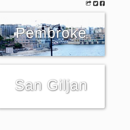
Pembroke
San Giljan