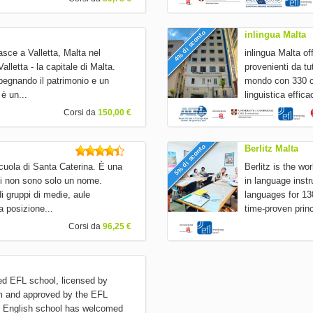
4% di sconto
inlingua Malta
asce a Valletta, Malta nel
inlingua Malta off
alletta - la capitale di Malta.
provenienti da tu
pegnando il patrimonio e un
mondo con 330 cen
è un...
linguistica effic
Corsi da
150,00 €
5% di sconto
Berlitz Malta
cuola di Santa Caterina. È una
Berlitz is the wo
ti non sono solo un nome.
in language inst
di gruppi di medie, aule
languages for 13
a posizione...
time-proven princ
Corsi da
96,25 €
hed EFL school, licensed by
sm and approved by the EFL
ur English school has welcomed