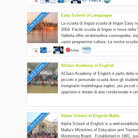
5% di sconto
Easy School of Languages
La scuola di lingua scuola di lingue Easy n
2004. Facile scuola di lingue si trova nella V
Valletta offre un'atmosfera cosmopolita, im
vasto programma cultura. La nostra scuola 
6% di sconto
AClass Academy of English
AClass Academy of English è parte della s
piccolo e personale scuola dove gli studen
Insegnanti madrelingua inglesi, più piccoli 
spaziose e dotate di aria condizionate e un
5% di sconto
Alpha School of English Malta
Alpha School of English is a well-establis
Malta’s Ministries of Education and Touri
Monitoring Board.. Established in 1991, o