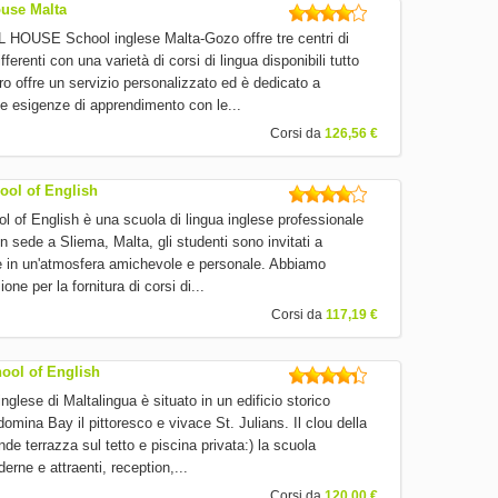
ouse Malta
OUSE School inglese Malta-Gozo offre tre centri di
ferenti con una varietà di corsi di lingua disponibili tutto
ro offre un servizio personalizzato ed è dedicato a
he esigenze di apprendimento con le...
Corsi da
126,56 €
ool of English
l of English è una scuola di lingua inglese professionale
n sede a Sliema, Malta, gli studenti sono invitati a
se in un'atmosfera amichevole e personale. Abbiamo
one per la fornitura di corsi di...
Corsi da
117,19 €
ool of English
inglese di Maltalingua è situato in un edificio storico
 domina Bay il pittoresco e vivace St. Julians. Il clou della
de terrazza sul tetto e piscina privata:) la scuola
erne e attraenti, reception,...
Corsi da
120,00 €