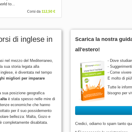
orld to...
Corsi da
112,50 €
orsi di inglese in
Scarica la nostra guid
all'estero!
asi nel mezzo del Mediterraneo,
- Dove studiar
la sua storia legata alla
- Suggerimenti 
inglese, è diventata nel tempo
- Come vivere 
ghi migliori per imparare
E molto di più
Tutte le infor
a sua posizione geografica
bisogno per viv
alta
è stata spesso nelle mire di
tenze economiche che hanno
ottato per il suo possidemento
ngolare bellezza: Malta, Gozo e
, è completamente disabitata.
Credici, odiamo lo spam tanto quan