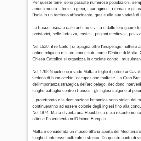
Per queste terre sono passate numerose popolazioni, sempr
arricchimento: i fenici, i greci, i cartaginesi, i romani e gli a
l'isola in un territorio affascinante, grazie alla sua varietà di 
Le tracce lasciate dalle antiche civilità e dalle loro guerre ter
preistorici, nelle fortezza, castelli, prigioni medievali, pala
Nel 1530, il re Carlo I di Spagna offre l'arcipelago maltese 
ordine religioso militare conosciuto come l'Ordine di Malta.
Chiesa Cattolica si organizza in crociate contro i musulman
Nel 1798 Napoleone invade Malta e toglie il potere ai Cavali
vedono di buon occhio l'occupazione maltese. La Gran Bre
dell'importanza strategica dell'arcipelago, decidono interven
lunghe battaglie contro i francesi, gli inglesi salgono al pot
Il protettorato e la dominazione britannica sono siglati dal tr
continueranno ad essere colonie degli inglesi fino alla conq
Nel 1974, Malta diventa una Repubblica e più recentemente,
ottiene l'inserimento nell'Unione Europea.
Malta è considerata un museo all'aria aperta del Mediterrane
luoghi di interesse culturale e storica. Da questo punto di v