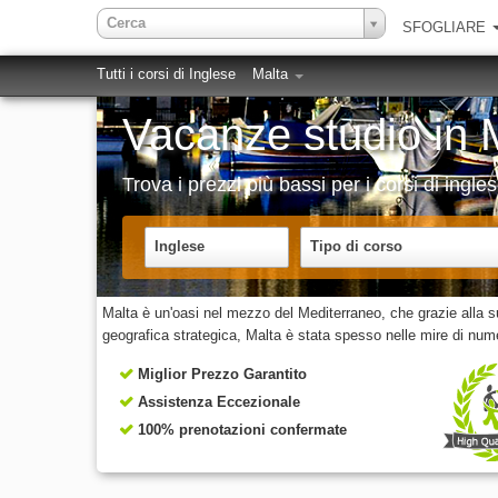
Cerca
SFOGLIARE
Tutti i corsi di Inglese
Malta
Vacanze studio in 
Trova i prezzi più bassi per i corsi di ingle
Inglese
Tipo di corso
Malta è un'oasi nel mezzo del Mediterraneo, che grazie alla su
geografica strategica, Malta è stata spesso nelle mire di nu
Miglior Prezzo Garantito
Assistenza Eccezionale
100% prenotazioni confermate