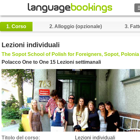
Cerca
1.
Corso
2.
Alloggio (opzionale)
3.
Fatt
Contattaci
Lezioni individuali
SFOGLIARE
The Sopot School of Polish for Foreigners, Sopot, Polonia
Polacco One to One 15 Lezioni settimanali
Entra
Aiuto
Valuta
€
Lingua
Titolo del corso
Lezioni individuali