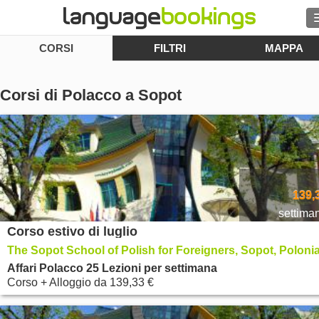
CORSI
FILTRI
MAPPA
Cerca
Contattaci
Corsi di Polacco a Sopot
SFOGLIARE
Entra
Aiuto
139,
settima
Corso estivo di luglio
Valuta
€
The Sopot School of Polish for Foreigners, Sopot, Poloni
Lingua
Affari Polacco 25 Lezioni per settimana
Corso + Alloggio
da
139,33 €