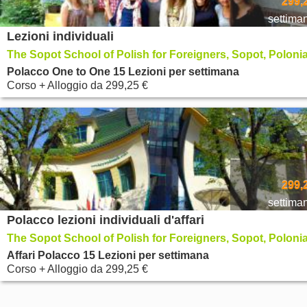
299,
settima
Lezioni individuali
The Sopot School of Polish for Foreigners, Sopot, Poloni
Polacco One to One 15 Lezioni per settimana
Corso + Alloggio
da
299,25 €
299,
settima
Polacco lezioni individuali d'affari
The Sopot School of Polish for Foreigners, Sopot, Poloni
Affari Polacco 15 Lezioni per settimana
Corso + Alloggio
da
299,25 €