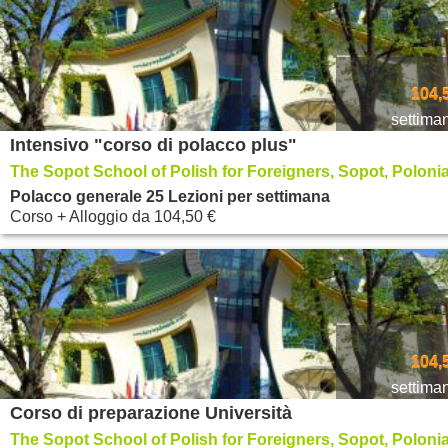
104,
settima
Intensivo "corso di polacco plus"
The Sopot School of Polish for Foreigners, Sopot, Poloni
Polacco generale 25 Lezioni per settimana
Corso + Alloggio
da
104,50 €
104,
settima
Corso di preparazione Università
The Sopot School of Polish for Foreigners, Sopot, Poloni