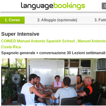
Cerca
1.
Corso
2.
Alloggio (opzionale)
3.
Fatt
Contattaci
Super Intensive
SFOGLIARE
COINED Manuel Antonio Spanish School , Manuel Antonio
Costa Rica
Entra
Spagnolo generale + conversazione 30 Lezioni settimanali
Aiuto
Valuta
€
Lingua