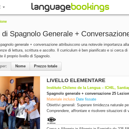
E
ione
i di Spagnolo Generale + Conversazion
 Spagnolo generale + conversazione attribuiscono una notevole importanza all
ze di lettura, scrittura e ascolto. Il curriculum è ben pianificato e si cerca di 
 il proprio livello di Spagnolo.
per:
Nome
Prezzo totale
LIVELLO ELEMENTARE
Instituto Chileno de la Lengua – ICHIL, Santiag
Spagnolo generale + conversazione 25 Lezion
Materiale incluso
Date fissate
Obiettivi generali: Superare timidezza naturale p
Comprendere, affrontare e risolvere situazioni di v
Corso + Alloggio
in Alloggio in Famiglia
da
225,58