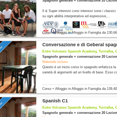
Spagnolo generale + conversazione 20 Lezion
Il & Super intensivi corsi intensivi sono i classi
su ogni abilità interpretative ed espressive,...
Corso + Alloggio
in Alloggio in Famiglia
da
130,66
Conversazione e di Geberal spag
nto
Entre Volcanes Spanish Academy, Turrialba, 
Spagnolo generale + conversazione 20 Lezion
Materiale incluso
Questo è un inizio corso in spagnolo enfatizza l
varietà di argomenti ad un livello di base. Esso co
Corso + Alloggio
in Alloggio in Famiglia
da
139,40
Spanish C1
nto
Entre Volcanes Spanish Academy, Turrialba, 
Spagnolo generale + conversazione 20 Lezion