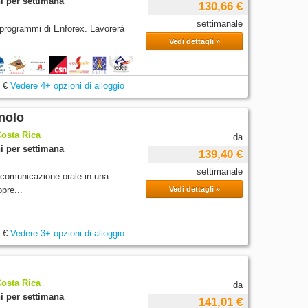
i per settimana
130,66 €
settimanale
ci programmi di Enforex. Lavorerà
Vedi dettagli »
 €
Vedere 4+ opzioni di alloggio
nolo
Costa Rica
da
i per settimana
139,40 €
settimanale
a comunicazione orale in una
pre...
Vedi dettagli »
 €
Vedere 3+ opzioni di alloggio
Costa Rica
da
i per settimana
141,01 €