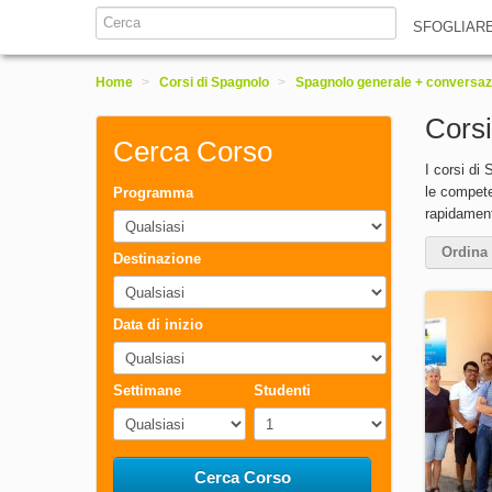
SFOGLIAR
Home
>
Corsi di Spagnolo
>
Spagnolo generale + conversaz
Cors
Cerca Corso
I corsi di
le competen
Programma
rapidamente
Ordina 
Destinazione
Data di inizio
Settimane
Studenti
Cerca Corso