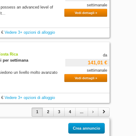
settimanale
y possess an advanced level of
t...
Vedi dettagli »
 €
Vedere 3+ opzioni di alloggio
Costa Rica
da
i per settimana
141,01 €
settimanale
iedono un livello molto avanzato
Vedi dettagli »
 €
Vedere 3+ opzioni di alloggio
1
2
3
4
...
Crea annuncio