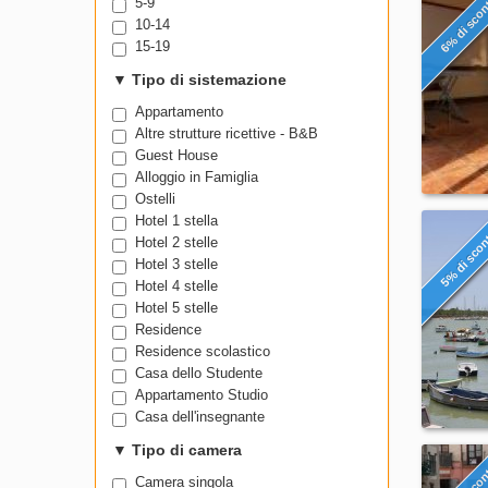
6% di sco
5-9
10-14
15-19
▼
Tipo di sistemazione
Appartamento
Altre strutture ricettive - B&B
Guest House
Alloggio in Famiglia
Ostelli
Hotel 1 stella
5% di sco
Hotel 2 stelle
Hotel 3 stelle
Hotel 4 stelle
Hotel 5 stelle
Residence
Residence scolastico
Casa dello Studente
Appartamento Studio
Casa dell'insegnante
▼
Tipo di camera
Camera singola