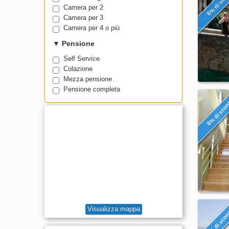
6% di sco
Camera per 2
Camera per 3
Camera per 4 o più
▼
Pensione
Self Service
Colazione
Mezza pensione
Pensione completa
6% di sco
Visualizza mappa
6% di sco