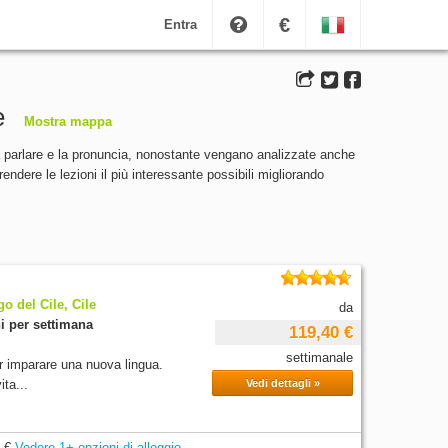
€
Entra
e
Mostra mappa
a parlare e la pronuncia, nonostante vengano analizzate anche
rendere le lezioni il più interessante possibili migliorando
o del Cile, Cile
da
i per settimana
119,40 €
settimanale
er imparare una nuova lingua.
ita...
Vedi dettagli »
 €
Vedere 1+ opzioni di alloggio