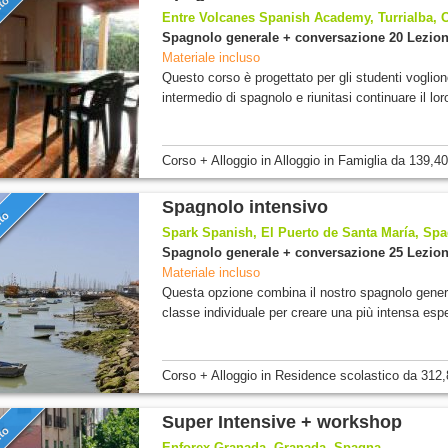
nto
Entre Volcanes Spanish Academy, Turrialba, 
Spagnolo generale + conversazione 20 Lezion
Materiale incluso
Questo corso è progettato per gli studenti voglion
intermedio di spagnolo e riunitasi continuare il loro
Corso + Alloggio
in Alloggio in Famiglia
da
139,40
Spagnolo intensivo
nto
Spark Spanish, El Puerto de Santa María, Sp
Spagnolo generale + conversazione 25 Lezion
Materiale incluso
Questa opzione combina il nostro spagnolo genera
classe individuale per creare una più intensa espe
Corso + Alloggio
in Residence scolastico
da
312,
Super Intensive + workshop
Enforex Granada, Granada, Spagna