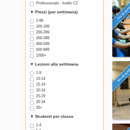
Professionale - livello C2
5% di sco
▼
Prezzi (per settimana)
1-99
100-199
200-299
300-399
400-599
600-999
1000+
▼
Lezioni alla settimana
6% di sco
1-9
10-14
15-19
20-24
25-29
30-34
35+
▼
Studenti per classe
1-4