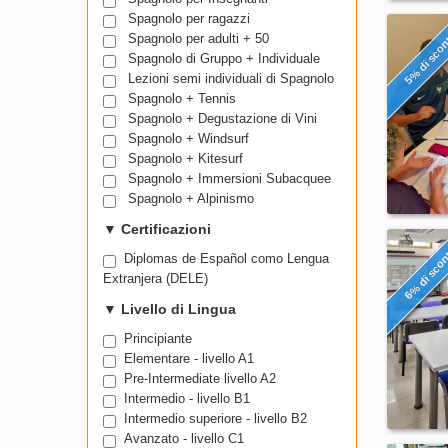
Spagnolo per ragazzi
5% di sco
Spagnolo per adulti + 50
Spagnolo di Gruppo + Individuale
Lezioni semi individuali di Spagnolo
Spagnolo + Tennis
Spagnolo + Degustazione di Vini
Spagnolo + Windsurf
Spagnolo + Kitesurf
Spagnolo + Immersioni Subacquee
Spagnolo + Alpinismo
▼
Certificazioni
6% di sco
Diplomas de Español como Lengua
Extranjera (DELE)
▼
Livello di Lingua
Principiante
Elementare - livello A1
Pre-Intermediate livello A2
Intermedio - livello B1
Intermedio superiore - livello B2
Avanzato - livello C1