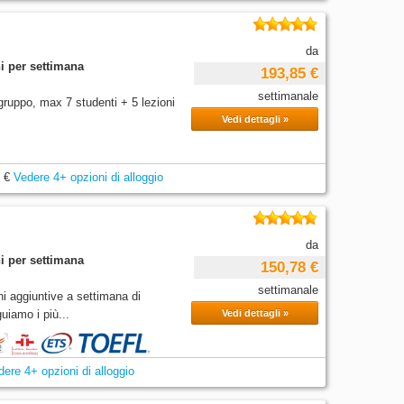
da
i per settimana
193,85 €
settimanale
 gruppo, max 7 studenti + 5 lezioni
Vedi dettagli »
 €
Vedere 4+ opzioni di alloggio
da
i per settimana
150,78 €
settimanale
ni aggiuntive a settimana di
iamo i più...
Vedi dettagli »
dere 4+ opzioni di alloggio