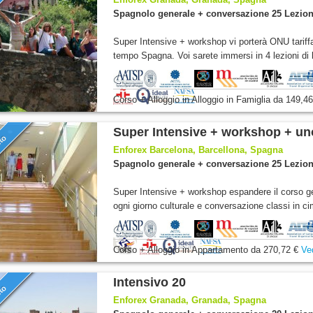
nto
Spagnolo generale + conversazione 25 Lezion
Super Intensive + workshop vi porterà ONU tariffa
tempo Spagna. Voi sarete immersi in 4 lezioni di l
Corso + Alloggio
in Alloggio in Famiglia
da
149,46
Super Intensive + workshop + un
nto
Enforex Barcelona, Barcellona, Spagna
Spagnolo generale + conversazione 25 Lezion
Super Intensive + workshop espandere il corso ge
ogni giorno culturale e conversazione classi in ci
Corso + Alloggio
in Appartamento
da
270,72 €
Ve
Intensivo 20
nto
Enforex Granada, Granada, Spagna