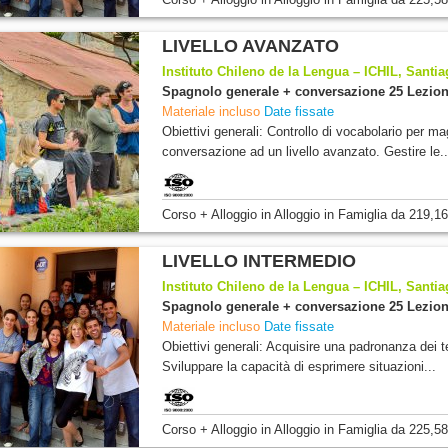
LIVELLO AVANZATO
Instituto Chileno de la Lengua – ICHIL, Santiag
Spagnolo generale + conversazione 25 Lezion
Materiale incluso
Date fissate
Obiettivi generali: Controllo di vocabolario per 
conversazione ad un livello avanzato. Gestire le..
Corso + Alloggio
in Alloggio in Famiglia
da
219,16
LIVELLO INTERMEDIO
Instituto Chileno de la Lengua – ICHIL, Santiag
Spagnolo generale + conversazione 25 Lezion
Materiale incluso
Date fissate
Obiettivi generali: Acquisire una padronanza dei te
Sviluppare la capacità di esprimere situazioni...
Corso + Alloggio
in Alloggio in Famiglia
da
225,58