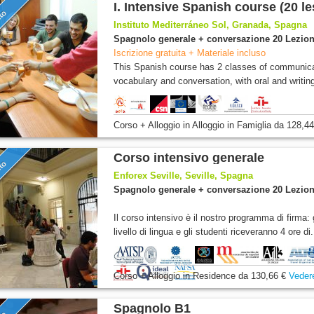
I. Intensive Spanish course (20 
nto
Instituto Mediterráneo Sol, Granada, Spagna
Spagnolo generale + conversazione 20 Lezion
Iscrizione gratuita + Materiale incluso
This Spanish course has 2 classes of communica
vocabulary and conversation, with oral and writing
Corso + Alloggio
in Alloggio in Famiglia
da
128,44
Corso intensivo generale
nto
Enforex Seville, Seville, Spagna
Spagnolo generale + conversazione 20 Lezion
Il corso intensivo è il nostro programma di firma: 
livello di lingua e gli studenti riceveranno 4 ore di.
Corso + Alloggio
in Residence
da
130,66 €
Vedere
Spagnolo B1