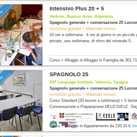
Intensivo Plus 20 + 5
nto
Verbum, Buenos Aires, Argentina
Spagnolo generale + conversazione 25 Lezion
Iscrizione gratuita + Materiale incluso
20 ore a settimana - 4 ore al giorno in un piccolo
private, una settimana, di ritmo del minerale 5...
Corso + Alloggio
in Alloggio in Famiglia
da
301,71
SPAGNOLO 25
nto
AIP Language Institute, Valencia, Spagna
Spagnolo generale + conversazione 25 Lezion
Iscrizione gratuita + Materiale incluso
Corso Standard (20 lezioni a settimana) + 5 lezio
Conversazione o Preparazione DELE/SIELE. Segu
Corso + Alloggio
in Appartamento
da
220,15 €
Ve