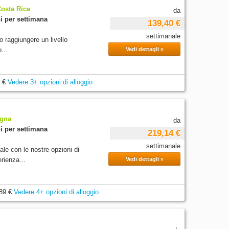
Costa Rica
da
i per settimana
139,40 €
settimanale
o raggiungere un livello
...
Vedi dettagli »
 €
Vedere 3+ opzioni di alloggio
agna
da
i per settimana
219,14 €
settimanale
le con le nostre opzioni di
rienza...
Vedi dettagli »
89 €
Vedere 4+ opzioni di alloggio