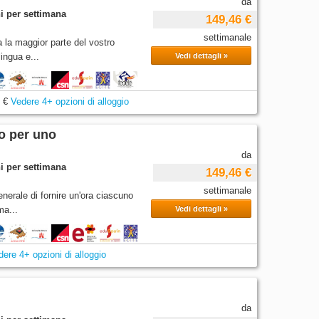
da
i per settimana
149,46 €
settimanale
 la maggior parte del vostro
ingua e...
Vedi dettagli »
 €
Vedere 4+ opzioni di alloggio
o per uno
da
i per settimana
149,46 €
settimanale
nerale di fornire un'ora ciascuno
ma...
Vedi dettagli »
dere 4+ opzioni di alloggio
da