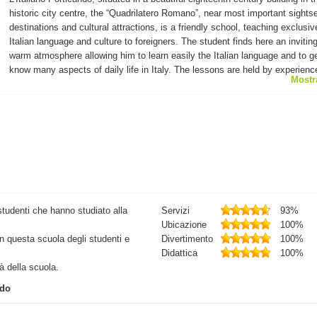
historic city centre, the “Quadrilatero Romano”, near most important sights
destinations and cultural attractions, is a friendly school, teaching exclusiv
Italian language and culture to foreigners. The student finds here an invitin
warm atmosphere allowing him to learn easily the Italian language and to ge
know many aspects of daily life in Italy. The lessons are held by experienc
Mostr
mother-tongue teachers using the communicative teaching method and mot
the students to participate actively in their lessons and extra-curricular activ
In the afternoon the students have the possibility to join cooking lessons, t
part in wine tastings and in walks in the city centre practising outside the
classroom what they have learned at school. The school offers many cour
from standard courses for groups, to small group courses, to tailored privat
lessons. These can be completed with many cultural courses on literature, 
cinema, architecture, Italian music and fashion, chocolate and wine tastin
cooking classes to improve the language and to enjoy life in Italy.
studenti che hanno studiato alla
Servizi
93%
Ubicazione
100%
in questa scuola degli studenti e
Divertimento
100%
Didattica
100%
tà della scuola.
ndo