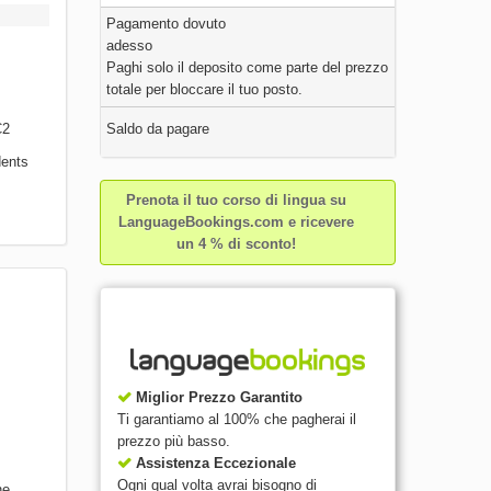
Pagamento dovuto
adesso
Paghi solo il deposito come parte del prezzo
totale per bloccare il tuo posto.
Saldo da pagare
C2
dents
Prenota il tuo corso di lingua su
LanguageBookings.com e ricevere
un 4 % di sconto!
Miglior Prezzo Garantito
Ti garantiamo al 100% che pagherai il
prezzo più basso.
Assistenza Eccezionale
Ogni qual volta avrai bisogno di
he