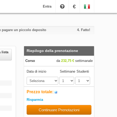
€
Entra
i e pagare un piccolo deposito
4.
Fatto!
Riepilogo della prenotazione
 lista
Corso
da
232,75 €
settimanale
Data di inizio
Settimane
Studenti
Prezzo totale:
Risparmia
Continuare Prenotazioni