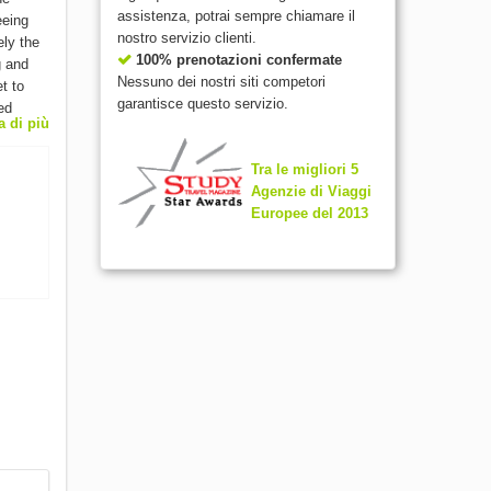
assistenza, potrai sempre chiamare il
eeing
nostro servizio clienti.
ely the
100% prenotazioni confermate
g and
Nessuno dei nostri siti competori
t to
garantisce questo servizio.
ed
a di più
ivating
ities:
Tra le migliori 5
o take
Agenzie di Viaggi
Europee del 2013
ses,
e
art,
gs and