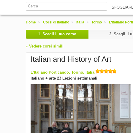
SFOGLIAR
Home
>
Corsi di Italiano
>
Italia
>
Torino
>
L'Italiano Por
1.
Scegli il tuo corso
2.
Scegli il t
« Vedere corsi simili
Italian and History of Art
L'Italiano Porticando, Torino, Italia
Italiano + arte 23 Lezioni settimanali