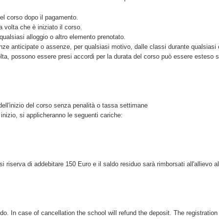
del corso dopo il pagamento.
volta che è iniziato il corso.
qualsiasi alloggio o altro elemento prenotato.
nze anticipate o assenze, per qualsiasi motivo, dalle classi durante qualsiasi 
olta, possono essere presi accordi per la durata del corso può essere esteso 
ell'inizio del corso senza penalità o tassa settimane
 inizio, si applicheranno le seguenti cariche:
 si riserva di addebitare 150 Euro e il saldo residuo sarà rimborsati all'allievo al
ndo. In case of cancellation the school will refund the deposit. The registration