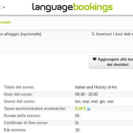
E
ticando
uo alloggio (opzionale)
3.
Inserisci i tuoi dat
Aggiungere alla tua
dei desideri
Titolo del corso
Italian and History of Art
Orari del corso
09:30 - 16:00
Giorni del corso
lun, mar, mer, gio, ven
Tasse amministrative scolastiche
0,00 €
Durata delle lezioni
55
Certificato di fine corso
Sì
Età minima
16