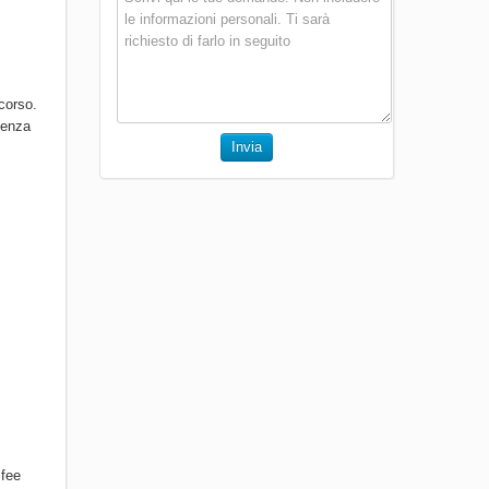
corso.
senza
Invia
 fee