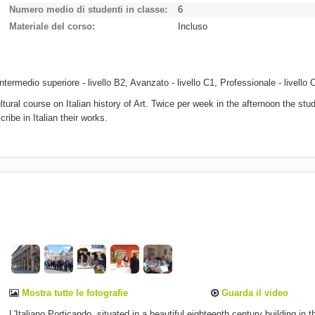
Numero medio di studenti in classe
6
Materiale del corso
Incluso
ntermedio superiore - livello B2, Avanzato - livello C1, Professionale - livello 
tural course on Italian history of Art. Twice per week in the afternoon the stu
ribe in Italian their works.
Mostra tutte le fotografie
Guarda il video
L'Italiano Porticando, situated in a beautiful eighteenth century building in t