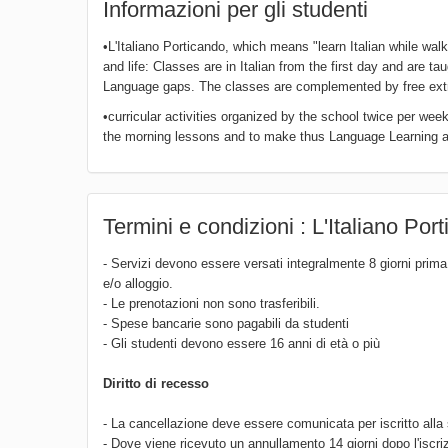
Informazioni per gli studenti
•L'Italiano Porticando, which means "learn Italian while wal
and life: Classes are in Italian from the first day and are 
Language gaps. The classes are complemented by free ext
•curricular activities organized by the school twice per week
the morning lessons and to make thus Language Learning a 
Termini e condizioni : L'Italiano Por
- Servizi devono essere versati integralmente 8 giorni prima 
e/o alloggio.
- Le prenotazioni non sono trasferibili.
- Spese bancarie sono pagabili da studenti
- Gli studenti devono essere 16 anni di età o più
Diritto di recesso
- La cancellazione deve essere comunicata per iscritto alla 
- Dove viene ricevuto un annullamento 14 giorni dopo l'iscri