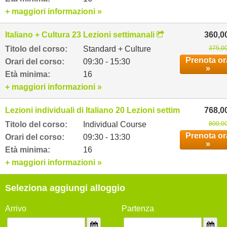
+ maggiori informazioni »
Italiano + Cultura 23 Lezioni settimanali
360,0
Titolo del corso:
Standard + Culture
375,00
Prenota or
Orari del corso:
09:30 - 15:30
»
Età minima:
16
+ maggiori informazioni »
Lezioni individuali di Italiano 20 Lezioni settimanali
768,0
Titolo del corso:
Individual Course
800,00
Prenota or
Orari del corso:
09:30 - 13:30
»
Età minima:
16
+ maggiori informazioni »
Seleziona aggiungi alloggio
Arrivo
Partenza