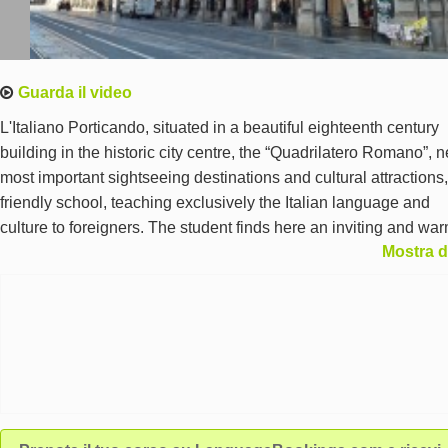
Guarda il video
L'Italiano Porticando, situated in a beautiful eighteenth century
building in the historic city centre, the “Quadrilatero Romano”, n
most important sightseeing destinations and cultural attractions,
friendly school, teaching exclusively the Italian language and
culture to foreigners. The student finds here an inviting and wa
Mostra d
atmosphere allowing him to learn easily the Italian language an
get to know many aspects of daily life in Italy. The lessons are 
by experienced mother-tongue teachers using the communicati
teaching method and motivating the students to participate activ
in their lessons and extra-curricular activities: In the afternoon t
students have the possibility to join cooking lessons, to take par
wine tastings and in walks in the city centre practising outside t
classroom what they have learned at school. The school offers