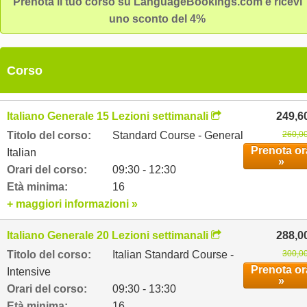
Prenota il tuo corso su LanguageBookings.com e ricevi
many courses, from standard courses for groups, to small group
uno sconto del 4%
courses, to tailored private lessons. These can be completed wi
many cultural courses on literature, art, cinema, architecture, Ita
music and fashion, chocolate and wine tastings and cooking
Corso
classes to improve the language and to enjoy life in Italy.
Italiano Generale 15 Lezioni settimanali
249,6
Titolo del corso:
Standard Course - General
260,00
Prenota or
Italian
»
Orari del corso:
09:30 - 12:30
Età minima:
16
+ maggiori informazioni »
Italiano Generale 20 Lezioni settimanali
288,0
Titolo del corso:
Italian Standard Course -
300,00
Prenota or
Intensive
»
Orari del corso:
09:30 - 13:30
Età minima:
16