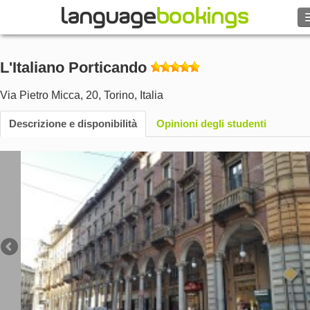
Cerca
L'Italiano Porticando
Contattaci
Via Pietro Micca, 20
,
Torino
,
Italia
SFOGLIARE
Descrizione e disponibilità
Opinioni degli studenti
Entra
Aiuto
Valuta
€
Lingua