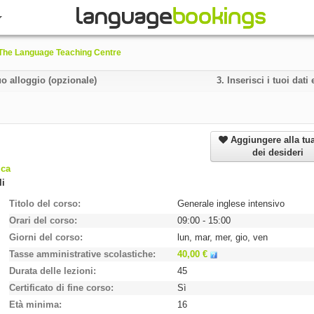
The Language Teaching Centre
uo alloggio (opzionale)
3.
Inserisci i tuoi dat
Aggiungere alla tua
dei desideri
ica
li
Titolo del corso
Generale inglese intensivo
Orari del corso
09:00 - 15:00
Giorni del corso
lun, mar, mer, gio, ven
Tasse amministrative scolastiche
40,00 €
Durata delle lezioni
45
Certificato di fine corso
Sì
Età minima
16