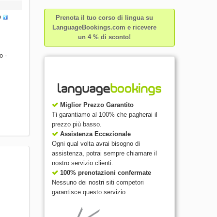
o
Prenota il tuo corso di lingua su
LanguageBookings.com e ricevere
un 4 % di sconto!
o -
Miglior Prezzo Garantito
Ti garantiamo al 100% che pagherai il
prezzo più basso.
Assistenza Eccezionale
Ogni qual volta avrai bisogno di
assistenza, potrai sempre chiamare il
nostro servizio clienti.
100% prenotazioni confermate
Nessuno dei nostri siti competori
garantisce questo servizio.