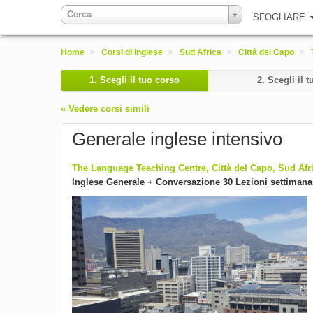
Cerca
SFOGLIARE
Home
>
Corsi di Inglese
>
Sud Africa
>
Città del Capo
>
1.
Scegli il tuo corso
2.
Scegli il t
« Vedere corsi simili
Generale inglese intensivo
The Language Teaching Centre, Città del Capo, Sud Afr
Inglese Generale + Conversazione 30 Lezioni settimana