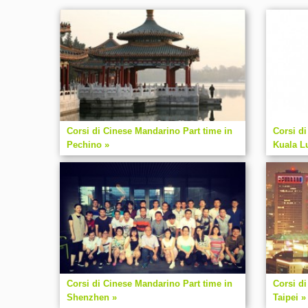
Corsi di Cinese Mandarino Part time in
Corsi di
Pechino »
Kuala L
Corsi di Cinese Mandarino Part time in
Corsi di
Shenzhen »
Taipei »