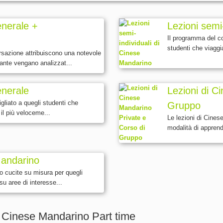
enerale +
Lezioni semi
Il programma del co
studenti che viagg
rsazione attribuiscono una notevole
tante vengano analizzat...
enerale
Lezioni di C
gliato a quegli studenti che
Gruppo
il più veloceme...
Le lezioni di Cines
modalità di apprendi
 Mandarino
no cucite su misura per quegli
u aree di interesse...
di Cinese Mandarino Part time