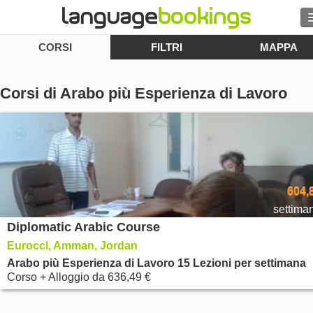
CORSI
FILTRI
MAPPA
Cerca
Contattaci
Corsi di Arabo più Esperienza di Lavoro
SFOGLIARE
Entra
Aiuto
604,
settima
Diplomatic Arabic Course
Valuta
€
Euroccl, Amman, Jordan
Lingua
Arabo più Esperienza di Lavoro 15 Lezioni per settimana
Corso + Alloggio
da
636,49 €