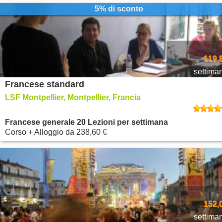
5% di sconto
119,
settima
Francese standard
LSF Montpellier, Montpellier, Francia
Francese generale 20 Lezioni per settimana
Corso + Alloggio
da
238,60 €
152,
settima