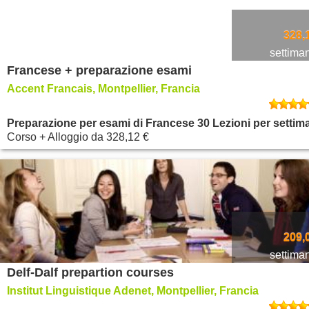
328,
settima
Francese + preparazione esami
Accent Francais, Montpellier, Francia
Preparazione per esami di Francese 30 Lezioni per settim
Corso + Alloggio
da
328,12 €
209,
settima
Delf-Dalf prepartion courses
Institut Linguistique Adenet, Montpellier, Francia