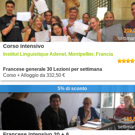
209,
settima
Corso intensivo
Institut Linguistique Adenet, Montpellier, Francia
Francese generale 30 Lezioni per settimana
Corso + Alloggio
da
332,50 €
5% di sconto
155,
settima
Francese intensivo 20 + 6