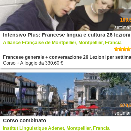
199,
settima
Alliance Française de Montpellier, Montpellier, Francia
Francese generale + conversazione 26 Lezioni per settim
Corso + Alloggio
da
330,60 €
370,
settima
Corso combinato
Institut Linguistique Adenet, Montpellier, Francia