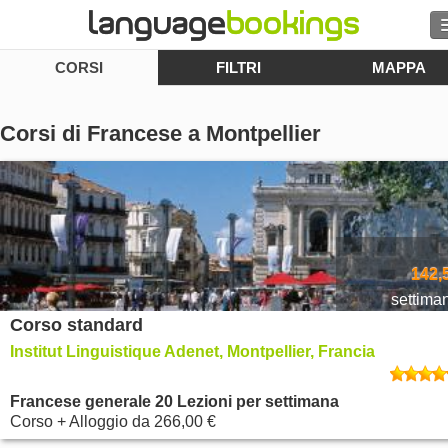
CORSI
FILTRI
MAPPA
Cerca
Contattaci
Corsi di Francese a Montpellier
SFOGLIARE
Entra
Aiuto
142,
settima
Corso standard
Valuta
€
Institut Linguistique Adenet, Montpellier, Francia
Lingua
Francese generale 20 Lezioni per settimana
Corso + Alloggio
da
266,00 €