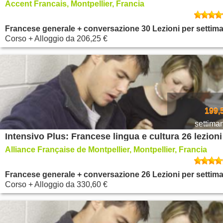
Accent Francais, Montpellier, Francia
Francese generale + conversazione 30 Lezioni per settim
Corso + Alloggio
da
206,25 €
199,
settima
Alliance Française de Montpellier, Montpellier, Francia
Francese generale + conversazione 26 Lezioni per settim
Corso + Alloggio
da
330,60 €