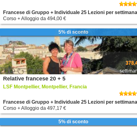
Francese di Gruppo + Individuale 25 Lezioni per settiman
Corso + Alloggio
da
494,00 €
5% di sconto
378,
settima
Relative francese 20 + 5
LSF Montpellier, Montpellier, Francia
Francese di Gruppo + Individuale 25 Lezioni per settiman
Corso + Alloggio
da
497,17 €
5% di sconto