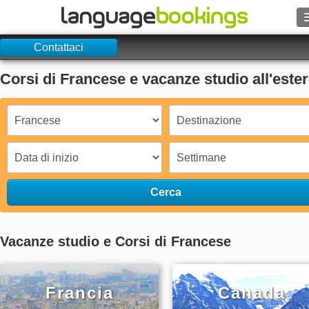
Contattaci
Cerca
Corsi di Francese e vacanze studio all'este
Contattaci
SFOGLIARE
Entra
Aiuto
Cerca
Valuta
€
Vacanze studio e Corsi di Francese
Lingua
Francia
Canada