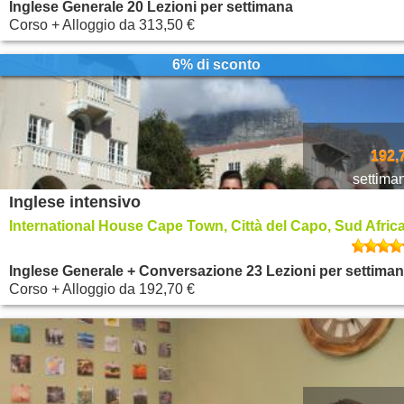
Inglese Generale 20 Lezioni per settimana
Corso + Alloggio
da
313,50 €
6% di sconto
192,
settima
Inglese intensivo
International House Cape Town, Città del Capo, Sud Afric
Inglese Generale + Conversazione 23 Lezioni per settima
Corso + Alloggio
da
192,70 €