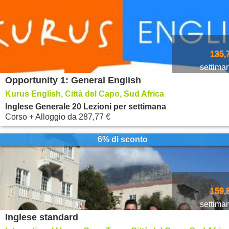
135,
settima
Opportunity 1: General English
Kurus English, Città del Capo, Sud Africa
Inglese Generale 20 Lezioni per settimana
Corso + Alloggio
da
287,77 €
6% di sconto
159,
settima
Inglese standard