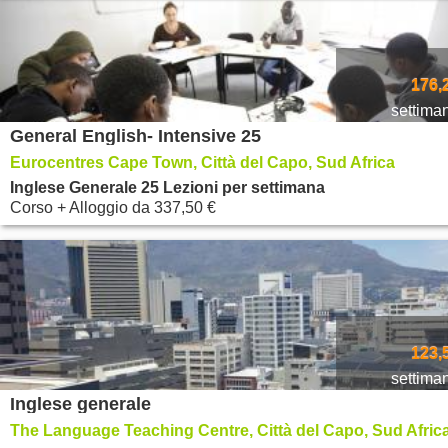
176,
settima
General English- Intensive 25
Eurocentres Cape Town, Città del Capo, Sud Africa
Inglese Generale 25 Lezioni per settimana
Corso + Alloggio
da
337,50 €
123,
settima
Inglese generale
The Language Teaching Centre, Città del Capo, Sud Afric