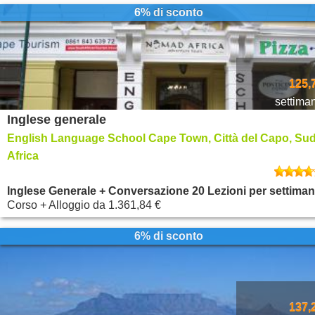
6% di sconto
125,
settima
Inglese generale
English Language School Cape Town, Città del Capo, Su
Africa
Inglese Generale + Conversazione 20 Lezioni per settima
Corso + Alloggio
da
1.361,84 €
6% di sconto
137,