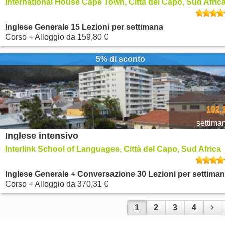
International House Cape Town, Città del Capo, Sud Afric
Inglese Generale 15 Lezioni per settimana
Corso + Alloggio
da
159,80 €
5% di sconto
192,
settima
Inglese intensivo
Interlink School of Languages, Città del Capo, Sud Africa
Inglese Generale + Conversazione 30 Lezioni per settima
Corso + Alloggio
da
370,31 €
1
2
3
4