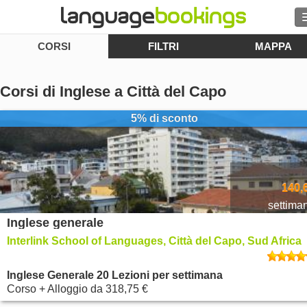
CORSI
FILTRI
MAPPA
Cerca
Contattaci
Corsi di Inglese a Città del Capo
SFOGLIARE
5% di sconto
Entra
Aiuto
140,
settima
Inglese generale
Valuta
€
Interlink School of Languages, Città del Capo, Sud Africa
Lingua
Inglese Generale 20 Lezioni per settimana
Corso + Alloggio
da
318,75 €