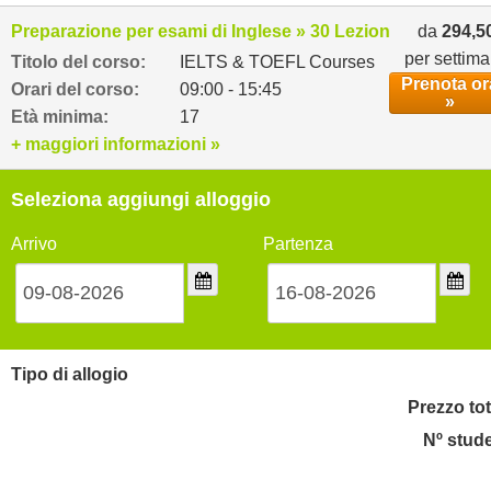
Preparazione per esami di Inglese » 30 Lezioni settimanali
da
294,5
per settim
Titolo del corso:
IELTS & TOEFL Courses
Prenota or
Orari del corso:
09:00 - 15:45
»
Età minima:
17
+ maggiori informazioni »
Seleziona aggiungi alloggio
Arrivo
Partenza
Tipo di allogio
Prezzo tot
Nº stude