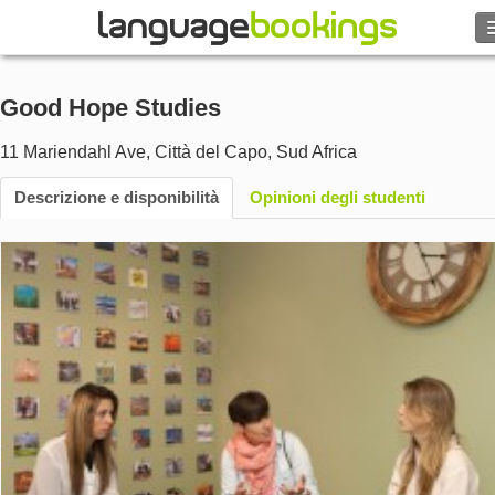
Good Hope Studies
Contattaci
11 Mariendahl Ave
,
Città del Capo
,
Sud Africa
Descrizione e disponibilità
SFOGLIARE
Opinioni degli studenti
Entra
Aiuto
Valuta
€
Lingua