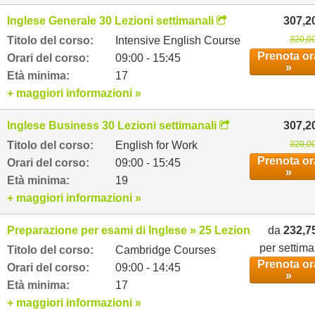
Inglese Generale 30 Lezioni settimanali
307,2
Titolo del corso:
Intensive English Course
320,00
Prenota or
Orari del corso:
09:00 - 15:45
»
Età minima:
17
+ maggiori informazioni »
Inglese Business 30 Lezioni settimanali
307,2
Titolo del corso:
English for Work
320,00
Prenota or
Orari del corso:
09:00 - 15:45
»
Età minima:
19
+ maggiori informazioni »
Preparazione per esami di Inglese » 25 Lezioni settimanali
da
232,7
per settim
Titolo del corso:
Cambridge Courses
Prenota or
Orari del corso:
09:00 - 14:45
»
Età minima:
17
+ maggiori informazioni »