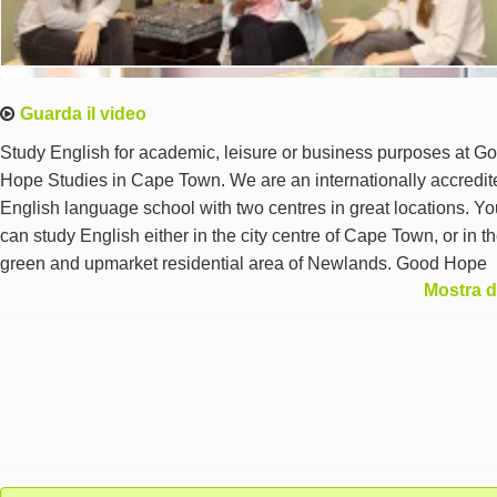
Guarda il video
Study English for academic, leisure or business purposes at G
Hope Studies in Cape Town. We are an internationally accredit
English language school with two centres in great locations. Yo
can study English either in the city centre of Cape Town, or in t
green and upmarket residential area of Newlands. Good Hope
Mostra d
Studies offers a unique learning experience that is highly efficie
fun and affordable. You can expect stylish premises in safe and
convenient locations where you can study in a welcoming and q
environment.