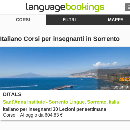
CORSI
FILTRI
MAPPA
Cerca
Contattaci
Italiano Corsi per insegnanti in Sorrento
SFOGLIARE
Entra
Aiuto
462,
settima
DITALS
Valuta
€
Sant'Anna Institute - Sorrento Lingue, Sorrento, Italia
Lingua
Italiano per insegnanti 30 Lezioni per settimana
Corso + Alloggio
da
604,83 €