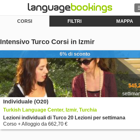
CORSI
FILTRI
MAPPA
Cerca
Contattaci
Intensivo Turco Corsi in Izmir
SFOGLIARE
6% di sconto
Entra
Aiuto
545,
settima
Individuale (O20)
Valuta
€
Turkish Language Center, Izmir, Turchia
Lingua
Lezioni individuali di Turco 20 Lezioni per settimana
Corso + Alloggio
da
662,70 €