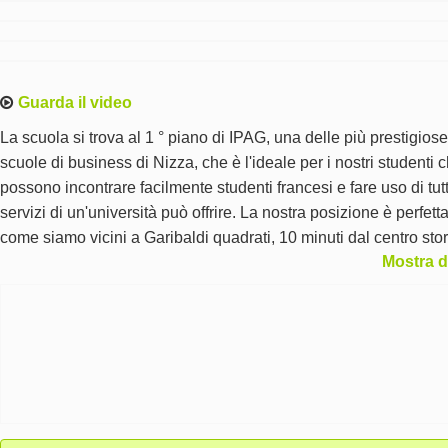
Guarda il video
La scuola si trova al 1 ° piano di IPAG, una delle più prestigiose
scuole di business di Nizza, che è l'ideale per i nostri studenti c
possono incontrare facilmente studenti francesi e fare uso di tutti
servizi di un'università può offrire. La nostra posizione è perfett
come siamo vicini a Garibaldi quadrati, 10 minuti dal centro sto
Mostra d
e a 15 minuti dalla spiaggia. Le aule sono spaziose e climatizza
mentre gli studenti hanno anche accesso a tutte le risorse di un
scuola moderna.