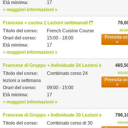
Età minima:
17
+ maggiori informazioni »
Francese + cucina 1 Lezioni settimanali
76,0
Titolo del corso:
French Cuisine Course
80,0
Prenota or
Orari del corso:
15:00 - 18:00
»
Età minima:
17
+ maggiori informazioni »
Francese di Gruppo + Individuale 24 Lezioni settimanali
465,5
Titolo del corso:
Combinato corso 24
490,00
Prenota or
lezioni a settimana
»
Orari del corso:
09:00 - 15:00
Età minima:
17
+ maggiori informazioni »
Francese di Gruppo + Individuale 30 Lezioni settimanali
796,1
Titolo del corso:
Combinato corso di 30
838,00