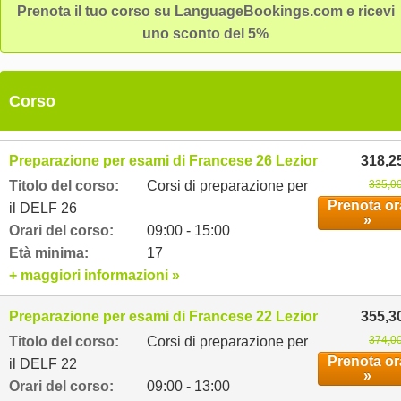
Prenota il tuo corso su LanguageBookings.com e ricevi
uno sconto del 5%
Corso
Preparazione per esami di Francese 26 Lezioni settimanal
318,2
Titolo del corso:
Corsi di preparazione per
335,00
Prenota or
il DELF 26
»
Orari del corso:
09:00 - 15:00
Età minima:
17
+ maggiori informazioni »
Preparazione per esami di Francese 22 Lezioni settimanal
355,3
Titolo del corso:
Corsi di preparazione per
374,00
Prenota or
il DELF 22
»
Orari del corso:
09:00 - 13:00