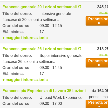
Francese generale 20 Lezioni settimanali
245,1
Titolo del corso:
Intensivo generale
258,00
Prenota or
francese di 20 lezioni a settimana
»
Orari del corso:
09:00 - 12:15
Età minima:
17
+ maggiori informazioni »
Francese generale 26 Lezioni settimanali
318,2
Titolo del corso:
Super intensivo generale
335,00
Prenota or
francese 26 lezioni a settimana
»
Orari del corso:
09:00 - 14:45
Età minima:
17
+ maggiori informazioni »
Francese più Esperienza di Lavoro 35 Lezioni settimanali
da
164,0
per settim
Titolo del corso:
Unpaid Work Experience
Prenota or
Orari del corso:
09:00 - 17:00
»