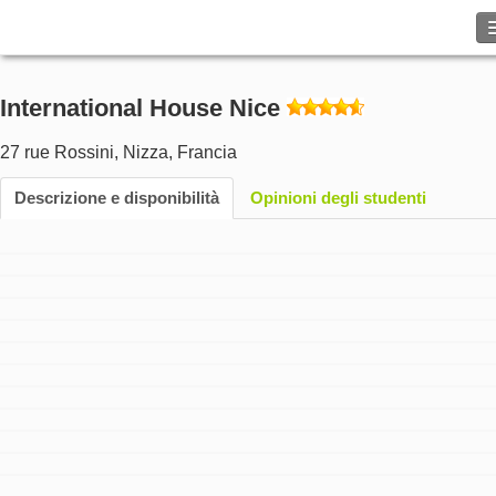
Cerca
International House Nice
Contattaci
27 rue Rossini
,
Nizza
,
Francia
SFOGLIARE
Descrizione e disponibilità
Opinioni degli studenti
Entra
Aiuto
Valuta
€
Lingua