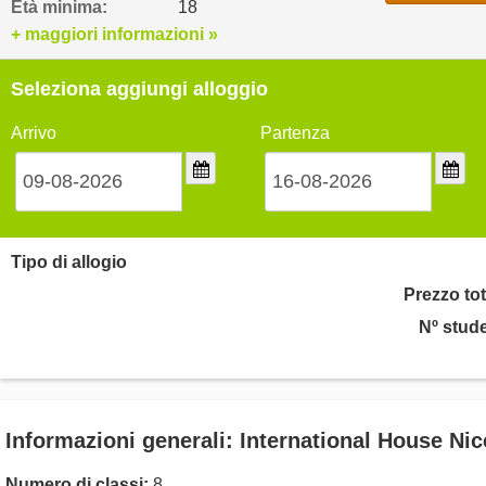
Età minima:
18
+ maggiori informazioni »
Seleziona aggiungi alloggio
Arrivo
Partenza
Tipo di allogio
Prezzo tot
Nº stude
Informazioni generali: International House Nic
Numero di classi:
8