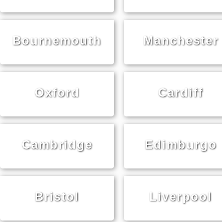
Bournemouth
Manchester
Oxford
Cardiff
Cambridge
Edimburgo
Bristol
Liverpool