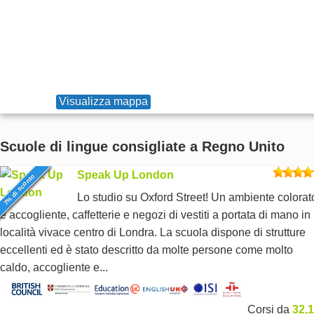
Visualizza mappa
Scuole di lingue consigliate a Regno Unito
Speak Up London
7% di sconto
Lo studio su Oxford Street! Un ambiente colorat
e accogliente, caffetterie e negozi di vestiti a portata di mano in
località vivace centro di Londra. La scuola dispone di strutture
eccellenti ed è stato descritto da molte persone come molto
caldo, accogliente e...
Corsi da
32,1