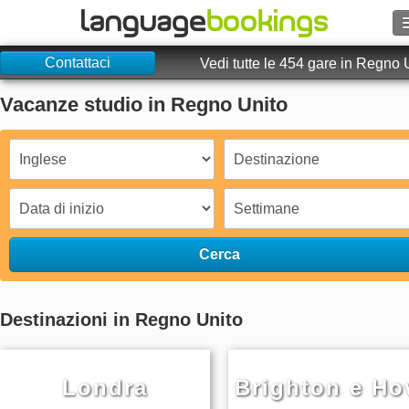
Contattaci
Vedi tutte le 454 gare in Regno 
Vacanze studio in Regno Unito
Contattaci
SFOGLIARE
Entra
Cerca
Aiuto
Valuta
€
Destinazioni in Regno Unito
Lingua
Londra
Brighton e Ho