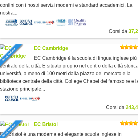
confini con i nostri servizi moderni e standard accademici. La
nostra...
Corsi da
37,2
EC Cambridge
0% di sconto
EC Cambridge è la scuola di lingua inglese più
centrale della città. È situato proprio nel centro della città storic
università, a meno di 100 metri dalla piazza del mercato e la
biblioteca centrale della città. College Chapel del famoso re e l
stazione principale...
Corsi da
243,4
EC Bristol
0% di sconto
EC Bristol è una moderna ed elegante scuola inglese in