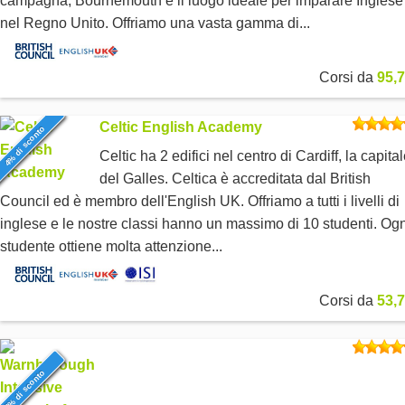
campagna, Bournemouth è il luogo ideale per imparare Inglese
nel Regno Unito. Offriamo una vasta gamma di...
Corsi da
95,7
Celtic English Academy
4% di sconto
Celtic ha 2 edifici nel centro di Cardiff, la capita
del Galles. Celtica è accreditata dal British
Council ed è membro dell'English UK. Offriamo a tutti i livelli di
inglese e le nostre classi hanno un massimo di 10 studenti. Ogn
studente ottiene molta attenzione...
Corsi da
53,7
6% di sconto