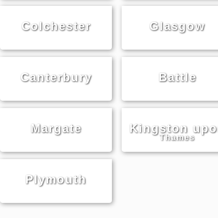
Colchester
Glasgow
Canterbury
Battle
Margate
Kingston up
Thames
Plymouth