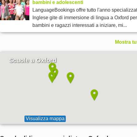
bambini e adolescenti
LanguageBookings offre tutto l'anno specializza
Inglese gite di immersione di lingua a Oxford per
bambini e ragazzi interessati a iniziare, mi...
Mostra tu
Scuole a Oxford
Visualizza mappa