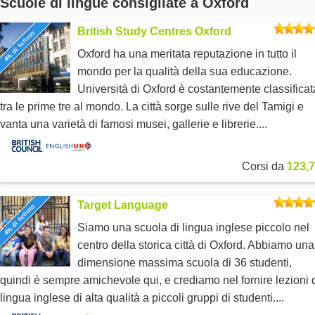
Scuole di lingue consigliate a Oxford
British Study Centres Oxford
4% di sconto
Oxford ha una meritata reputazione in tutto il
mondo per la qualità della sua educazione.
Università di Oxford è costantemente classificat
tra le prime tre al mondo. La città sorge sulle rive del Tamigi e
vanta una varietà di famosi musei, gallerie e librerie....
Corsi da
123,7
Target Language
4% di sconto
Siamo una scuola di lingua inglese piccolo nel
centro della storica città di Oxford. Abbiamo una
dimensione massima scuola di 36 studenti,
quindi è sempre amichevole qui, e crediamo nel fornire lezioni 
lingua inglese di alta qualità a piccoli gruppi di studenti....