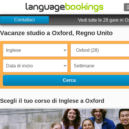
Contattaci
Cerca
Vedi tutte le 28 gare in O
Vacanze studio a Oxford, Regno Unito
Contattaci
SFOGLIARE
Entra
Aiuto
Cerca
Valuta
€
Scegli il tuo corso di Inglese a Oxford
Lingua