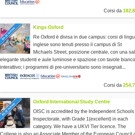
Corsi da
182,8
Kings Oxford
5% di sconto
Re Oxford è divisa in due campus: corsi di ling
inglese sono tenuti presso il campus di St
Michaels Street, posizione centrale, con una sa
elegante studenti e aule luminose e spaziose con tavole bianc
interattivo; i programmi di pre-universitario sono insegnati...
Corsi da
254,7
Oxford International Study Centre
4% di sconto
OISC is accredited by the Independent Schools
Inspectorate, with Grade 1(excellent) in each
category. We have a UKVI Tier licence. The
College is also an Associate Member of the European Council 