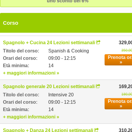
uno sconto del 6%
Corso
Spagnolo + Cucina 24 Lezioni settimanali
329,0
Titolo del corso:
Spanish & Cooking
350,00
Prenota or
Orari del corso:
09:00 - 12:15
»
Età minima:
14
+ maggiori informazioni »
Spagnolo generale 20 Lezioni settimanali
169,2
Titolo del corso:
Intensive 20
180,00
Prenota or
Orari del corso:
09:00 - 12:15
»
Età minima:
14
+ maggiori informazioni »
Spagnolo + Danza 24 Lezioni settimanali
310,2