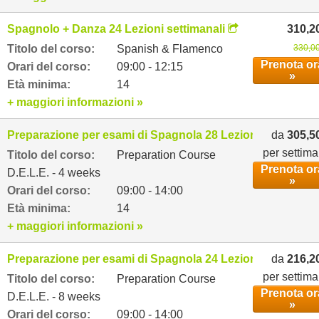
Spagnolo + Danza 24 Lezioni settimanali
310,2
Titolo del corso:
Spanish & Flamenco
330,00
Prenota or
Orari del corso:
09:00 - 12:15
»
Età minima:
14
+ maggiori informazioni »
Preparazione per esami di Spagnola 28 Lezioni settimanal
da
305,5
per settim
Titolo del corso:
Preparation Course
Prenota or
D.E.L.E. - 4 weeks
»
Orari del corso:
09:00 - 14:00
Età minima:
14
+ maggiori informazioni »
Preparazione per esami di Spagnola 24 Lezioni settimanal
da
216,2
per settim
Titolo del corso:
Preparation Course
Prenota or
D.E.L.E. - 8 weeks
»
Orari del corso:
09:00 - 14:00