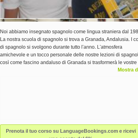
Noi abbiamo insegnato spagnolo come lingua straniera dal 198
La nostra scuola di spagnolo si trova a Granada, Andalusia. I co
di spagnolo si svolgono durante tutto l'anno. L'atmosfera
amichevole e un tocco personale delle nostre lezioni di spagno
così come fascino andaluso di Granada si trasformerà le vostre
Mostra d
vacanze di lingua in un'esperienza indimenticabile. Siamo
accreditati dal spagnolo Instituto Cervantes e siamo anche un
centro di esame DELE. Escuela Montalbán è un membro di T
International.
Prenota il tuo corso su LanguageBookings.com e ricevi