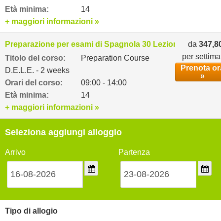
Età minima:
14
+ maggiori informazioni »
Preparazione per esami di Spagnola 30 Lezioni settimanal
da
347,8
per settim
Titolo del corso:
Preparation Course
Prenota or
D.E.L.E. - 2 weeks
»
Orari del corso:
09:00 - 14:00
Età minima:
14
+ maggiori informazioni »
Seleziona aggiungi alloggio
Arrivo
Partenza
Tipo di allogio