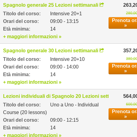
Spagnolo generale 25 Lezioni settimanali
263,2
Titolo del corso:
Intensive 20+1
280,00
Prenota or
Orari del corso:
09:00 - 13:15
»
Età minima:
14
+ maggiori informazioni »
Spagnolo generale 30 Lezioni settimanali
357,2
Titolo del corso:
Intensive 20+10
380,00
Prenota or
Orari del corso:
09:00 - 14:00
»
Età minima:
14
+ maggiori informazioni »
Lezioni individuali di Spagnolo 20 Lezioni settimanali
564,0
Titolo del corso:
Uno a Uno - Individual
600,00
Prenota or
Course (20 lessons)
»
Orari del corso:
09:00 - 12:15
Età minima:
14
+ maggiori informazioni »