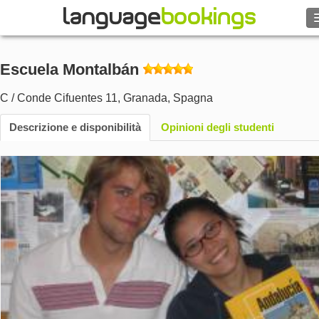
Escuela Montalbán
Contattaci
C / Conde Cifuentes 11
,
Granada
,
Spagna
Descrizione e disponibilità
SFOGLIARE
Opinioni degli studenti
Entra
Aiuto
Valuta
€
Lingua