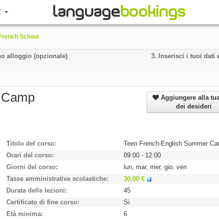
E
 French School
uo alloggio (opzionale)
3.
Inserisci i tuoi dat
r Camp
Aggiungere alla tua
dei desideri
Titolo del corso
Teen French-English Summer C
Orari del corso
09:00 - 12:00
Giorni del corso
lun, mar, mer, gio, ven
Tasse amministrative scolastiche
30,00 €
Durata delle lezioni
45
Certificato di fine corso
Sì
Età minima
6