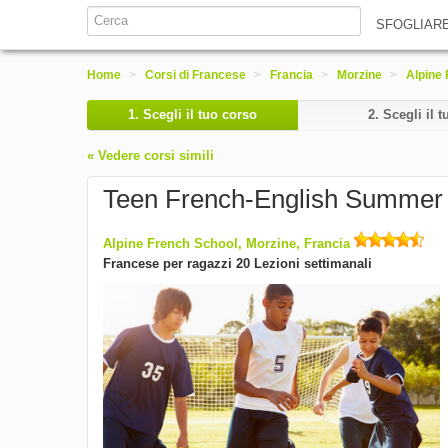
SFOGLIAR
Home
>
Corsi di Francese
>
Francia
>
Morzine
>
Alpine
1.
Scegli il tuo corso
2.
Scegli il t
« Vedere corsi simili
Teen French-English Summe
Alpine French School, Morzine, Francia
Francese per ragazzi 20 Lezioni settimanali