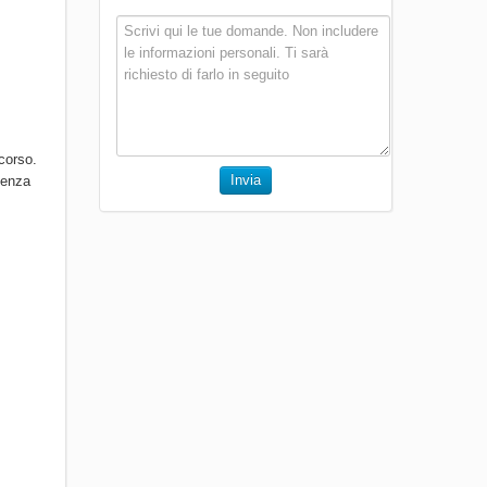
corso.
Invia
senza