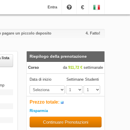
€
Entra
i e pagare un piccolo deposito
4.
Fatto!
Riepilogo della prenotazione
 lista
Corso
da
911,72 €
settimanale
Data di inizio
Settimane
Studenti
amp
Prezzo totale:
Risparmia
Continuare Prenotazioni