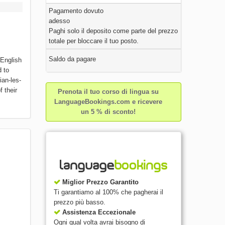
Pagamento dovuto
adesso
Paghi solo il deposito come parte del prezzo
totale per bloccare il tuo posto.
Saldo da pagare
/English
d to
ian-les-
 their
Prenota il tuo corso di lingua su
LanguageBookings.com e ricevere
un 5 % di sconto!
Miglior Prezzo Garantito
Ti garantiamo al 100% che pagherai il
prezzo più basso.
Assistenza Eccezionale
Ogni qual volta avrai bisogno di