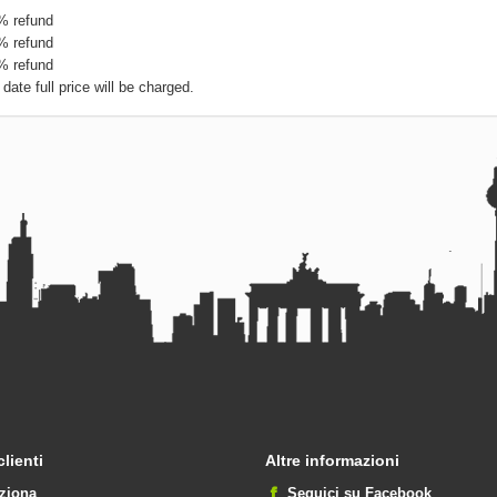
5% refund
0% refund
0% refund
date full price will be charged.
clienti
Altre informazioni
ziona
Seguici su Facebook