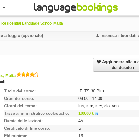
E
 Residential Language School Malta
uo alloggio (opzionale)
3.
Inserisci i tuoi dat
Aggiungere alla tua
dei desideri
ns, Malta
ali
Titolo del corso
IELTS 30 Plus
Orari del corso
09:00 - 14:00
Giorni del corso
lun, mar, mer, gio, ven
Tasse amministrative scolastiche
100,00 €
Durata delle lezioni
45
Certificato di fine corso
Sì
Età minima
16