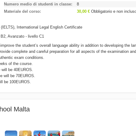
Numero medio di studenti in classe
8
Materiale del corso
30,00 €
Obbligatorio e non inclus
IELTS), International Legal English Certificate
o B2, Avanzato - livello C1
prove the student’s overall language ability in addition to developing the l
ovide complete and careful preparation for all aspects of the examination an
uthentic exam conditions.
eeks of the course.
ee will be 40EUROS.
fee will be 70EUROS.
 will be 100EUROS.
hool Malta