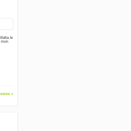
Malta.le
t mon
.
ssivo »