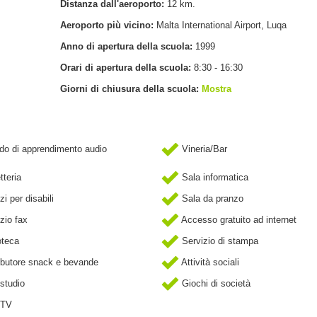
Distanza dall'aeroporto:
12 km.
Aeroporto più vicino:
Malta International Airport, Luqa
Anno di apertura della scuola:
1999
Orari di apertura della scuola:
8:30 - 16:30
Giorni di chiusura della scuola:
Mostra
o di apprendimento audio
Vineria/Bar
tteria
Sala informatica
i per disabili
Sala da pranzo
zio fax
Accesso gratuito ad internet
oteca
Servizio di stampa
ibutore snack e bevande
Attività sociali
studio
Giochi di società
 TV