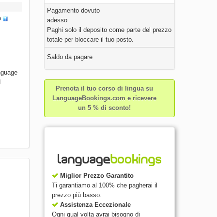
Pagamento dovuto
o
adesso
Paghi solo il deposito come parte del prezzo
totale per bloccare il tuo posto.
Saldo da pagare
anguage
d
Prenota il tuo corso di lingua su
LanguageBookings.com e ricevere
un 5 % di sconto!
Miglior Prezzo Garantito
Ti garantiamo al 100% che pagherai il
prezzo più basso.
Assistenza Eccezionale
Ogni qual volta avrai bisogno di