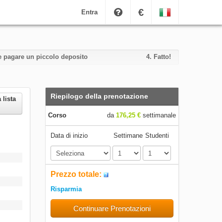
€
Entra
i e pagare un piccolo deposito
4.
Fatto!
Riepilogo della prenotazione
 lista
Corso
da
176,25 €
settimanale
Data di inizio
Settimane
Studenti
Prezzo totale:
Risparmia
Continuare Prenotazioni