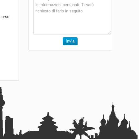
corso.
Invia