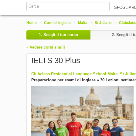
SFOGLIAR
Home
>
Corsi di Inglese
>
Malta
>
St Julians
>
Clubclass
1.
Scegli il tuo corso
2.
Scegli il t
« Vedere corsi simili
IELTS 30 Plus
Clubclass Residential Language School Malta, St Julia
Preparazione per esami di Inglese » 30 Lezioni settiman