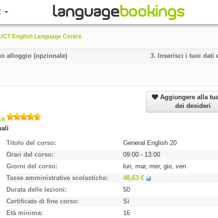
E
UCT English Language Centre
uo alloggio (opzionale)
3.
Inserisci i tuoi dat
Aggiungere alla tua
dei desideri
ica
ali
Titolo del corso
General English 20
Orari del corso
09:00 - 13:00
Giorni del corso
lun, mar, mer, gio, ven
Tasse amministrative scolastiche
48,63 €
Durata delle lezioni
50
Certificato di fine corso
Sì
Età minima
16