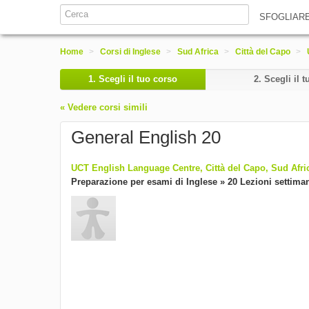
SFOGLIAR
Home
>
Corsi di Inglese
>
Sud Africa
>
Città del Capo
>
1.
Scegli il tuo corso
2.
Scegli il t
« Vedere corsi simili
General English 20
UCT English Language Centre, Città del Capo, Sud Afr
Preparazione per esami di Inglese » 20 Lezioni settiman