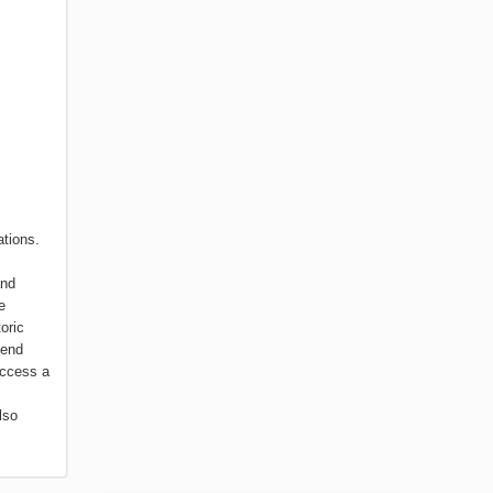
tions.
and
e
oric
tend
access a
lso