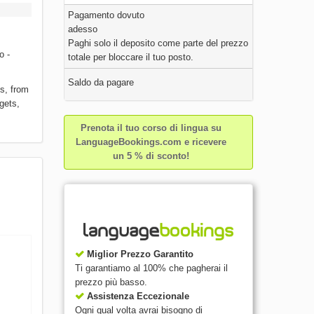
Pagamento dovuto
adesso
Paghi solo il deposito come parte del prezzo
o -
totale per bloccare il tuo posto.
Saldo da pagare
ls, from
gets,
Prenota il tuo corso di lingua su
LanguageBookings.com e ricevere
un 5 % di sconto!
Miglior Prezzo Garantito
Ti garantiamo al 100% che pagherai il
prezzo più basso.
Assistenza Eccezionale
Ogni qual volta avrai bisogno di