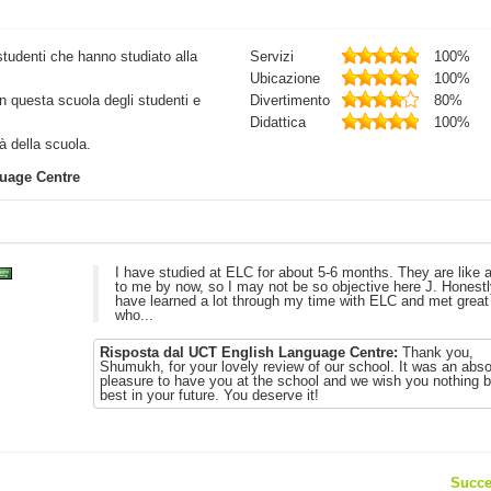
studenti che hanno studiato alla
Servizi
100%
Ubicazione
100%
in questa scuola degli studenti e
Divertimento
80%
Didattica
100%
tà della scuola.
uage Centre
I have studied at ELC for about 5-6 months. They are like a
to me by now, so I may not be so objective here J. Honestly
have learned a lot through my time with ELC and met great
who...
Risposta dal UCT English Language Centre:
Thank you,
Shumukh, for your lovely review of our school. It was an abso
pleasure to have you at the school and we wish you nothing b
best in your future. You deserve it!
Succe