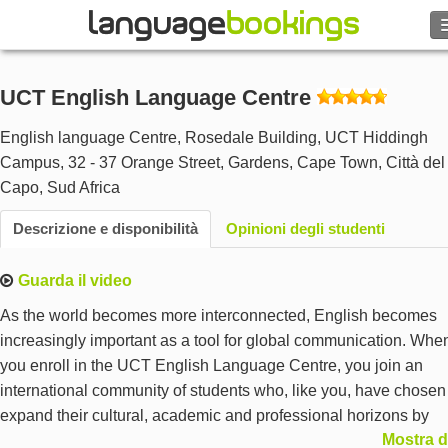
UCT English Language Centre
Contattaci
English language Centre, Rosedale Building, UCT Hiddingh
Campus, 32 - 37 Orange Street, Gardens, Cape Town
,
Città del
SFOGLIARE
Capo
,
Sud Africa
Descrizione e disponibilità
Opinioni degli studenti
Entra
Guarda il video
Aiuto
As the world becomes more interconnected, English becomes
Valuta
€
increasingly important as a tool for global communication. Whe
you enroll in the UCT English Language Centre, you join an
international community of students who, like you, have chosen
Lingua
expand their cultural, academic and professional horizons by
Mostra d
learning English with the top University in Africa – the University