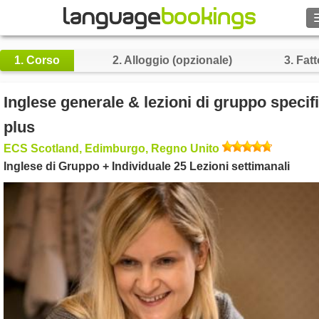
Cerca
1.
Corso
2.
Alloggio (opzionale)
3.
Fatt
Contattaci
Inglese generale & lezioni di gruppo specif
SFOGLIARE
plus
ECS Scotland, Edimburgo, Regno Unito
Entra
Inglese di Gruppo + Individuale 25 Lezioni settimanali
Aiuto
Valuta
€
Lingua