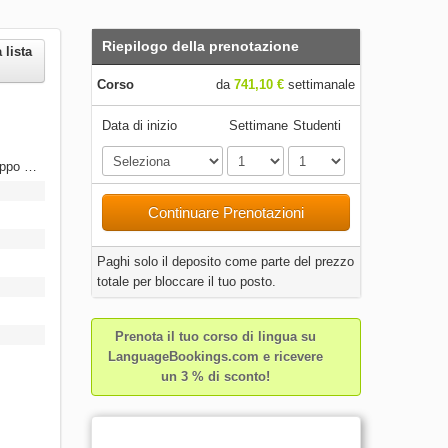
Riepilogo della prenotazione
 lista
Corso
da
741,10 €
settimanale
Data di inizio
Settimane
Studenti
Inglese generale in un piccolo gruppo + lezioni di conversazione di 1 a 1
Continuare Prenotazioni
Paghi solo il deposito come parte del prezzo
totale per bloccare il tuo posto.
Prenota il tuo corso di lingua su
LanguageBookings.com e ricevere
un 3 % di sconto!