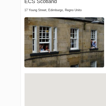
ECS Scotland
17 Young Street
,
Edimburgo
,
Regno Unito