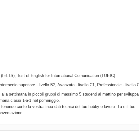
(IELTS), Test of English for International Comunication (TOEIC)
ntermedio superiore - livello B2, Avanzato - livello C1, Professionale - livello 
lla settimana in piccoli gruppi di massimo 5 studenti al mattino per sviluppa
imana classi 1-a-1 nel pomeriggio.
 tenendo conto la vostra linea dati tecnici del tuo hobby o lavoro. Tu e il tuo
conversazione.