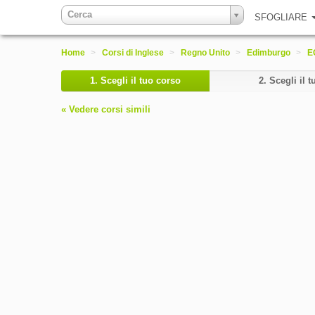
Cerca
SFOGLIARE
Home
>
Corsi di Inglese
>
Regno Unito
>
Edimburgo
>
E
1.
Scegli il tuo corso
2.
Scegli il t
« Vedere corsi simili