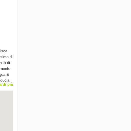
tisce
ssimo di
ità di
amente
ngua &
iducia,
a di più