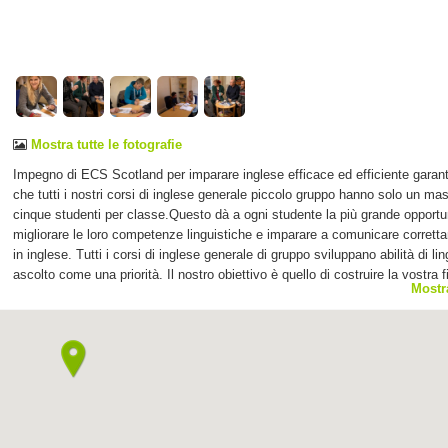
Mostra tutte le fotografie
Impegno di ECS Scotland per imparare inglese efficace ed efficiente garan
che tutti i nostri corsi di inglese generale piccolo gruppo hanno solo un ma
cinque studenti per classe.Questo dà a ogni studente la più grande opportun
migliorare le loro competenze linguistiche e imparare a comunicare corrett
in inglese. Tutti i corsi di inglese generale di gruppo sviluppano abilità di li
ascolto come una priorità. Il nostro obiettivo è quello di costruire la vostra f
Mostr
vocabolario e precisione per permettervi di comunicare con successo.