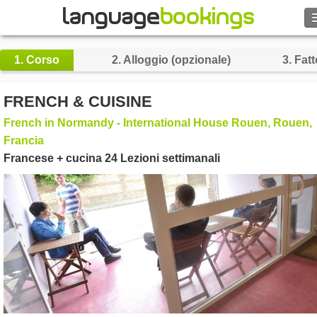
1.
Corso
2.
Alloggio (opzionale)
3.
Fatt
Contattaci
FRENCH & CUISINE
French in Normandy - International House Rouen, Rouen,
SFOGLIARE
Francia
Francese + cucina 24 Lezioni settimanali
Entra
Aiuto
Valuta
€
Lingua