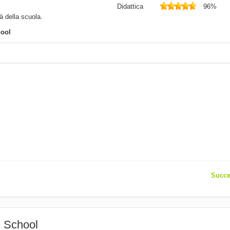
Didattica
96%
tà della scuola.
hool
Succe
h School