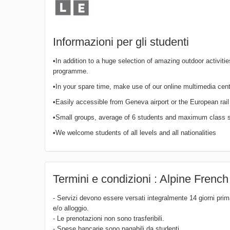
Informazioni per gli studenti
•In addition to a huge selection of amazing outdoor activiti
programme.
•In your spare time, make use of our online multimedia cent
•Easily accessible from Geneva airport or the European rail
•Small groups, average of 6 students and maximum class s
•We welcome students of all levels and all nationalities
Termini e condizioni : Alpine Frenc
- Servizi devono essere versati integralmente 14 giorni prima
e/o alloggio.
- Le prenotazioni non sono trasferibili.
- Spese bancarie sono pagabili da studenti