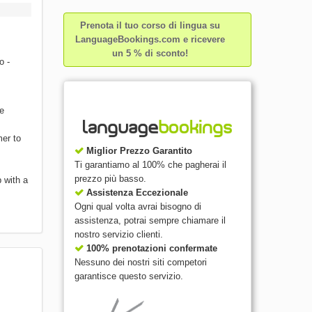
Prenota il tuo corso di lingua su
LanguageBookings.com e ricevere
un 5 % di sconto!
o -
ke
mer to
Miglior Prezzo Garantito
Ti garantiamo al 100% che pagherai il
prezzo più basso.
 with a
Assistenza Eccezionale
Ogni qual volta avrai bisogno di
assistenza, potrai sempre chiamare il
nostro servizio clienti.
100% prenotazioni confermate
Nessuno dei nostri siti competori
garantisce questo servizio.