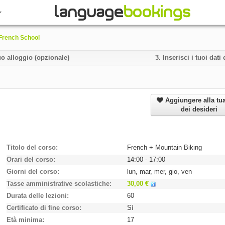
 French School
uo alloggio (opzionale)
3.
Inserisci i tuoi dat
Aggiungere alla tua
dei desideri
Titolo del corso
French + Mountain Biking
Orari del corso
14:00 - 17:00
Giorni del corso
lun, mar, mer, gio, ven
Tasse amministrative scolastiche
30,00 €
Durata delle lezioni
60
Certificato di fine corso
Sì
Età minima
17