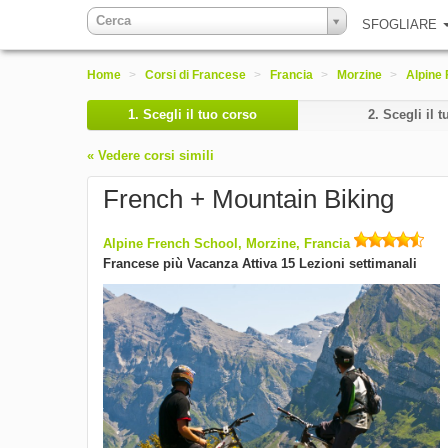
Cerca
SFOGLIARE
Home
>
Corsi di Francese
>
Francia
>
Morzine
>
Alpine
1.
Scegli il tuo corso
2.
Scegli il t
« Vedere corsi simili
French + Mountain Biking
Alpine French School, Morzine, Francia
Francese più Vacanza Attiva 15 Lezioni settimanali