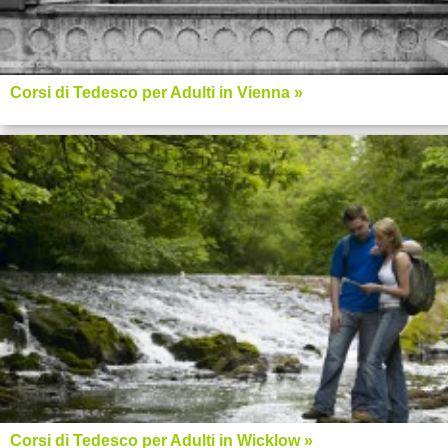
Corsi di Tedesco per Adulti in Vienna »
Corsi di Tedesco per Adulti in Wicklow »