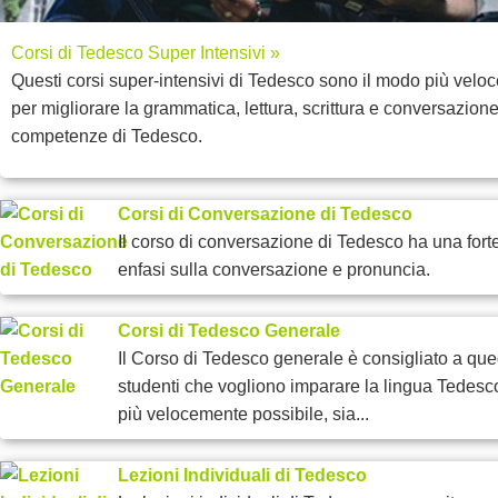
Corsi di Tedesco Super Intensivi »
Questi corsi super-intensivi di Tedesco sono il modo più veloc
per migliorare la grammatica, lettura, scrittura e conversazion
competenze di Tedesco.
Corsi di Conversazione di Tedesco
Il corso di conversazione di Tedesco ha una fort
enfasi sulla conversazione e pronuncia.
Corsi di Tedesco Generale
Il Corso di Tedesco generale è consigliato a que
studenti che vogliono imparare la lingua Tedesco
più velocemente possibile, sia...
Lezioni Individuali di Tedesco