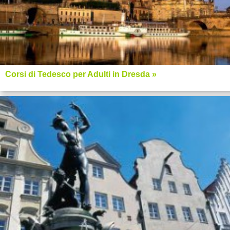
Corsi di Tedesco per Adulti in Dresda »