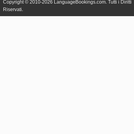
Copyright © 2010-2026 LanguageBookings.com. Tutti i Diritti
Riservati.